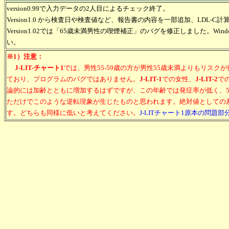
version0.99で入力データの2人目によるチェック終了。
Version1.0 から検査日や検査値など、報告書の内容を一部追加、LDL-
Version1.02では「65歳未満男性の喫煙補正」のバグを修正しました。Wi
い。
※1）注意：
J-LIT-チャート1
では、男性55-59歳の方が男性55歳未満よりもリス
ており、プログラムのバグではありません。
J-LIT-1
での女性、
J-LIT-2
で
論的には加齢とともに増加するはずですが、この年齢では発症率が低く、5
ただけでこのような逆転現象が生じたものと思われます。絶対値としての
す。どちらも同様に低いと考えてください。
J-LITチャート1原本の問題