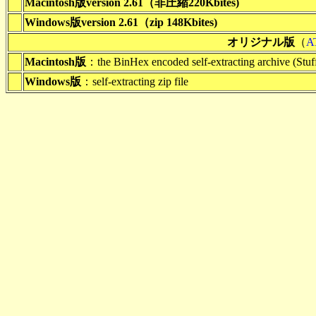
Macintosh版version 2.61（非圧縮220Kbites)
Windows版version 2.61（zip 148Kbites)
オリジナル版
（
A
Macintosh版
：the BinHex encoded self-extracting archive (Stuff
Windows版
：self-extracting zip file