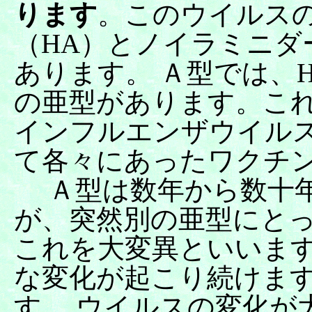
ります
。このウイルス
（HA）とノイラミニダ
あります。 Ａ型では、H
の亜型があります。こ
インフルエンザウイル
て各々にあったワクチ
Ａ型は数年から数十年
が、突然別の亜型にと
これを大変異といいます
な変化が起こり続けま
す。 ウイルスの変化が