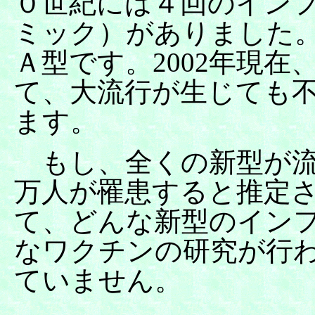
０世紀には４回のイン
ミック）がありました。
Ａ型です。2002年現
て、大流行が生じても
ます。
もし、全くの新型が流行
万人が罹患すると推定
て、どんな新型のイン
なワクチンの研究が行
ていません。