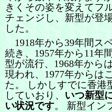
きくその姿を変えてフ
チェンジし、新型が登
した。
1918年から39年間ス
続き、1957年から11
型が流行、1968年から
現われ、1977年から
た。 しかしすでに香港型
していおり、
いつ新型
い状況です
。 新型イン