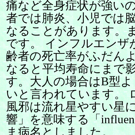
痛など全身症状が強いの
者では肺炎、小児では
なることがあります。
です。 インフルエンザ
齢者の死亡率がふだん
なると平均寿命にまで
す。大人の場合はB型よ
いと言われています。 
風邪は流れ星やすい星
響」を意味する「influ
ま病名としました。