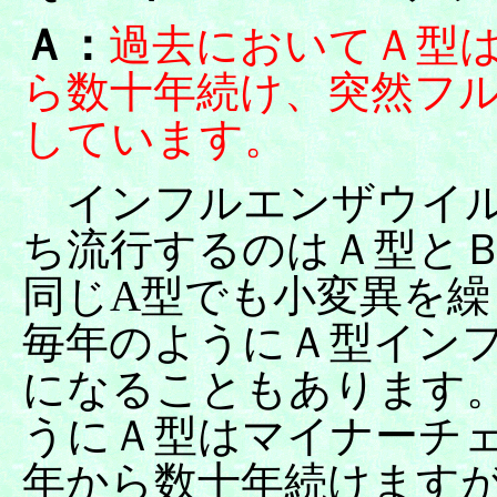
Ａ：
過去においてＡ型
ら数十年続け、突然フ
しています。
インフルエンザウイ
ち流行するのはＡ型と
同じA型でも小変異を繰
毎年のようにＡ型イン
になることもあります。
うにＡ型はマイナーチ
年から数十年続けます