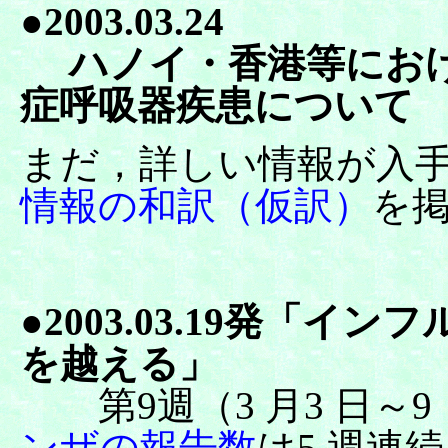
●2003.03.24
ハノイ・香港等におけ
症呼吸器疾患について
まだ，詳しい情報が入
情報の和訳（仮訳）
を
●2003.03.19発「
を越える」
第9週（3 月3 日～9
ンザの報告数
は5 週連