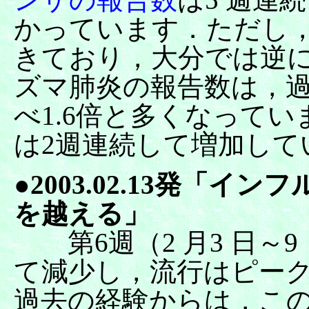
かっています．ただし，
きており，大分では逆
ズマ肺炎の報告数は，過
べ1.6倍と多くなってい
は2週連続して増加して
●2003.02.13発「
を越える」
第6週（2 月3 日～9
て減少し，流行はピー
過去の経験からは，この