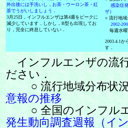
外出後には手洗いし
，
お茶・ウーロン茶・紅
感染症
茶でうがいしましょう．
ザ）
3月25日，インフルエンザは第4週をピークに
○ 流行地
減少しています．しかし，B型も出現してお
2002
り，完全に終息していない．
毎週水曜
2003.4
す．
インフルエンザの流行情
ださい．
○ 流行地域分布状況
意報の推移
○ 全国のインフルエ
発生動向調査週報（イ