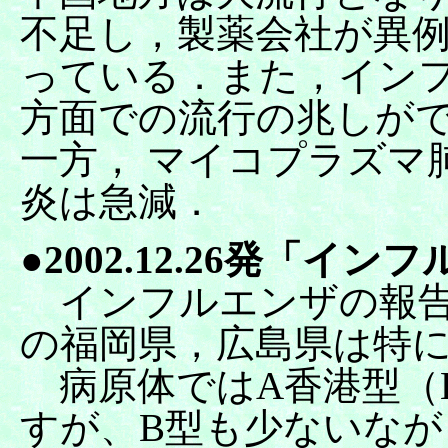
不足し，製薬会社が異
っている．また，イン
方面での流行の兆しが
一方， マイコプラズマ
炎は急減．
●2002.12.26発「
インフルエンザの報告
の福岡県，広島県は特
病原体ではA香港型（H
すが、B型も少ないな