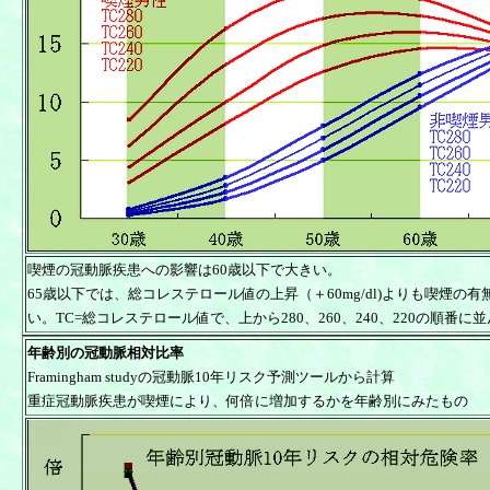
喫煙の冠動脈疾患への影響は60歳以下で大きい。
65歳以下では、総コレステロール値の上昇（＋60mg/dl)よりも喫煙の
い。TC=総コレステロール値で、上から280、260、240、220の順番に
年齢別の冠動脈相対比率
Framingham studyの冠動脈10年リスク予測ツール
から計算
重症冠動脈疾患が喫煙により、何倍に増加するかを年齢別にみたもの