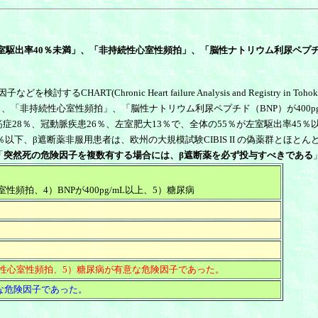
駆出率40％未満」、「非持続性心室性頻拍」、「脳性ナトリウム利尿ペプチド（
RT(Chronic Heart failure Analysis and Registry i
「非持続性心室性頻拍」、「脳性ナトリウム利尿ペプチド（BNP）が400p
症28％、冠動脈疾患26％、左室肥大13％で、全体の55％が左室駆出率45
以下、β遮断薬非服用患者は、欧州の大規模試験CIBIS II の偽薬群とほと
「
突然死の危険因子を複数有する場合には、β遮断薬を必ず投与すべきである
頻拍、4）BNPが400pg/mL以上、5）糖尿病
持続性心室性頻拍、5）糖尿病が有意な危険因子であった。
有意な危険因子であった。