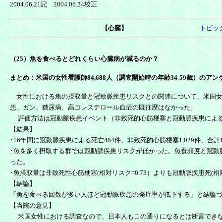
2004.06.21記 2004.06.24校正
【心臓】
トピッ
（25）魚を食べるとどれくらい心臓病が減るのか？
まとめ：米国の女性看護師84,688人（調査開始時の年齢34-59歳）の
女性における魚の摂取量と冠動脈疾患リスクとの関連について、米国女性看護師
患、ガン、糖尿病、高コレステロール血症の既往歴はなかった。
評価方法は冠動脈疾患イベント（非致死的心筋梗塞と冠動脈疾患による死亡
【結果】
･16年間に冠動脈疾患による死亡484件、非致死的心筋梗塞1,029件、合
･魚を多く摂取する群では冠動脈疾患リスクが低かった。魚食頻度と冠動脈疾患イベ
った。
･魚摂取量は非致死性心筋梗塞(相対リスク=0.73）よりも冠動脈疾患死(相
【結論】
「魚を食べる回数が多い人ほど冠動脈疾患の発症率が低下する」と結論
【当院の意見】
米国女性における調査なので、日本人もこの通りになるとは断言できな