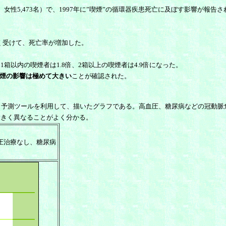
女性5,473名）で、1997年に”喫煙”の循環器疾患死亡に及ぼす影響が報告
強く受けて、死亡率が増加した。
以内の喫煙者は1.8倍、2箱以上の喫煙者は4.9倍になった。
喫煙の影響は極めて大きい
ことが確認された。
ク予測ツールを利用して、描いたグラフである。高血圧、糖尿病などの冠動脈
大きく異なることがよく分かる。
圧治療なし、糖尿病