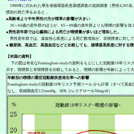
1980年に行われた厚生省循環器疾患基礎調査の追跡調査（男性4,295名、
慣別の死亡率をみると，
●高齢者より中年男性の方が煙草の影響が大きい
30～64歳の若年群のほうが、65～89歳の老年群よりも喫煙の影響を
●
男性若年群では心臓病による死亡が喫煙量が多いほど増加した。
男性若年群では、虚血性心疾患による死亡数増加が、非喫煙者に対して1箱
● 糖尿病、高血圧、高脂血症などと比較しても、循環器系疾患に対する
【米国の資料】
下の図は有名な
Framingham study
の資料をもとにした冠動脈10年リス
示す。喫煙群と非喫煙群を比較してみると、喫煙の影響が年齢によって
年齢別の喫煙の重症冠動脈疾患発生率への影響
Framingham studyの冠動脈10年リスク予測ツール
から計算（すべて高血
なし、収縮期血圧125mmHg、HDLコレステロール50mg/dl）