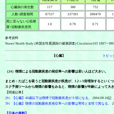
心臓病の発生数
117
386
752
人数×調査期間
67537
337393
690479
1
死に至らない心筋梗
1.0
0.79
0.71
塞+冠動脈疾患死
参考資料
Nurses' Health Study (米国女性看護師の健康調査) Circulation105 1897一I903
【心臓】
トピッ
（24）喫煙による冠動脈疾患の発症率への影響は若い人ほど大きい。
まとめ：たばこを吸うと冠動脈疾患が疾患が、1.2～5倍増加するといくつか
スク予測ツールから喫煙の影響をみると、喫煙の影響が年齢によって大
【関連記事】
29）【心臓】40歳以下は喫煙で冠動脈疾患が５倍になる。
2004.09.10記
39）【心臓】喫煙の冠動脈疾患発症率への影響は男性と女性で異なる。
2
【日本の資料】