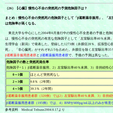
（26）【心臓】慢性心不全の突然死の予測危険因子は？
まとめ：慢性心不全の突然死の危険因子として「β遮断薬非服用」、「左室
は危険率が高くなる。
東北大学を中心にした2004年6月進行中の慢性心不全患者の予後と危険因子などを検討するCHA
は、慢性心不全の突然死の有意な危険因子として「左室駆出率40％未満」、
生理学会（新潟）で発表した。登録した1273例（弁膜症28％、拡張型心筋
死」、「非心臓死」がそれぞれ1/3を占めた。弁膜症を除く左室駆出率35％
β遮断薬非服用患者群
と
β遮断薬服用患者群
で、予後の予測は異なった。
危険因子の数と突然死発生率
危険因子=１）β遮断薬非服用、2）左室駆出率40％未満、3）非持続性心室性
0～1個
ほとんど突然死なし
2～3個
9.8％（2年間）
4～5個
39.3％（2年間）
β遮断薬非服用患者群（320例）では2）左室駆出率40％未満、3）非
β遮断薬服用患者群（195例）では、4）BNPが400pg/mL以上のみが
参考資料 Medical Tribune2004.6.17より