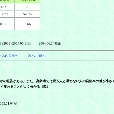
182
76
57711
54525
0.69
0.66
 (2002)
2004.06.11記 2004.06.24校正
クスの目次へ
次へ
前へ
の報告がある。また、高齢者では吸う人と吸わない人の発症率の差が小さくなると、
きく変わることがよく分かる（図）
005.01.04記