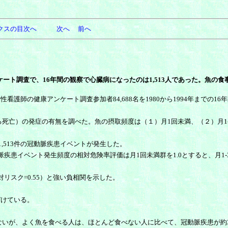
クスの目次へ
次へ
前へ
アンケート調査で、16年間の観察で心臓病になったのは1,513人であった。魚
の健康アンケート調査参加者84,688名を1980から1994年までの16
）の発症の有無を調べた。魚の摂取頻度は（１）月1回未満、（２）月1-3
計1,513件の冠動脈疾患イベントが発生した。
ント発生頻度の相対危険率評価は月1回未満群を1.0とすると、月1-3回群が0.
対リスク=0.55）と強い負相関を示した。
づけている。
いが、よく魚を食べる人は、ほとんど食べない人に比べて、冠動脈疾患が約