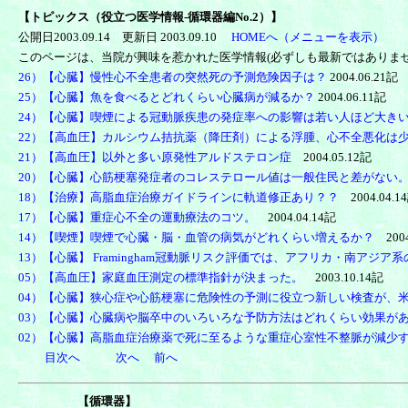
【
トピックス（役立つ医学情報-循環器編No.2）】
公開日2003.09.14 更新日 2003.09.10
HOMEへ（メニューを表示）
このページは、当院が興味を惹かれた医学情報(必ずしも最新ではありませ
26）【心臓】慢性心不全患者の突然死の予測危険因子は？
2004.06.21記
25）【心臓】魚を食べるとどれくらい心臓病が減るか？
2004.06.11記
24）【心臓】喫煙による冠動脈疾患の発症率への影響は若い人ほど大き
22）【高血圧】カルシウム拮抗薬（降圧剤）による浮腫、心不全悪化は
21）【高血圧】以外と多い原発性アルドステロン症
2004.05.12記
20）【心臓】心筋梗塞発症者のコレステロール値は一般住民と差がない
18）【治療】高脂血症治療ガイドラインに軌道修正あり？？
2004.04.1
17）【心臓】重症心不全の運動療法のコツ。
2004.04.14記
14）【喫煙】喫煙で心臓・脳・血管の病気がどれくらい増えるか？
2004
13）【心臓】 Framingham冠動脈リスク評価では、アフリカ・南ア
05）【高血圧】家庭血圧測定の標準指針が決まった。
2003.10.14記
04）【心臓】狭心症や心筋梗塞に危険性の予測に役立つ新しい検査が、
03）【心臓】心臓病や脳卒中のいろいろな予防方法はどれくらい効果があ
02）【心臓】高脂血症治療薬で死に至るような重症心室性不整脈が減少
目次へ
次へ
前へ
【循環器】