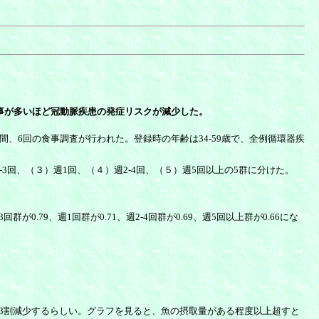
の食事が多いほど冠動脈疾患の発症リスクが減少した。
年間、6回の食事調査が行われた。登録時の年齢は34-59歳で、全例循環器疾
回、（３）週1回、（４）週2-4回、（５）週5回以上の5群に分けた。
79、週1回群が0.71、週2-4回群が0.69、週5回以上群が0.66にな
3割減少するらしい。グラフを見ると、魚の摂取量がある程度以上超すと