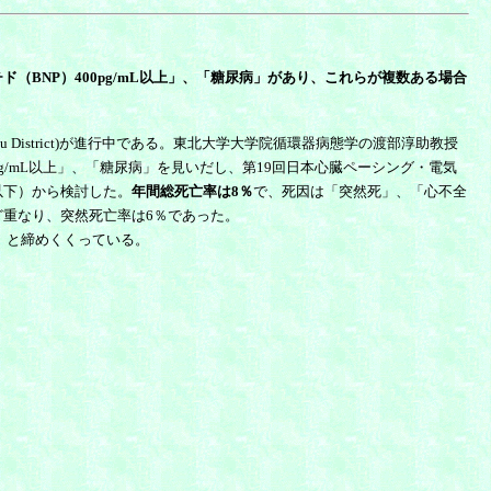
BNP）400pg/mL以上」、「糖尿病」があり、これらが複数ある場合
n Tohoku District)が進行中である。東北大学大学院循環器病態学の渡部淳助教授
g/mL以上」、「糖尿病」を見いだし、第19回日本心臓ペーシング・電気
％以下）から検討した。
年間総死亡率は8％
で、死因は「突然死」、「心不全
んど重なり、突然死亡率は6％であった。
」と締めくくっている。