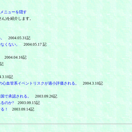
メニューを隠す
ん)を紹介します。
い。
2004.05.31記
少なくない。
2004.05.17 記
。
2004.04.16記
4記
.3.10記
ジア系の心血管系イベントリスクが過小評価される。
2004.3.10記
米国で承認される。
2003.09.26記
るのか?
2003.09.15記
する！
2003.09.14記