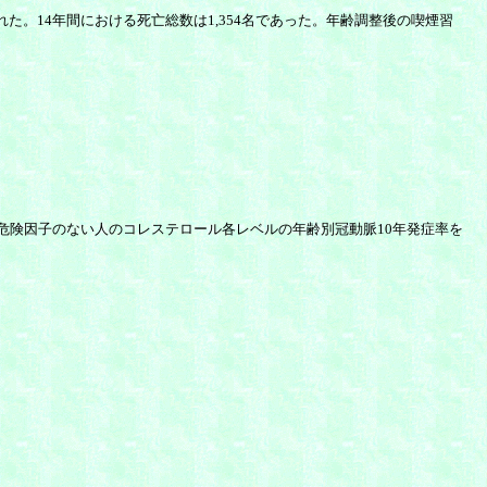
された。14年間における死亡総数は1,354名であった。年齢調整後の喫煙習
危険因子のない人のコレステロール各レベルの年齢別冠動脈10年発症率を