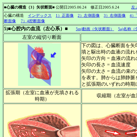
■心臓の構造（3）矢状断面■
公開日2005.06.24 修正日2005.6.24
左
心臓の構造
インデックス
1）正面像
2）左側面像
3）右側面像
4）
断面像
7）4腔断面像
5)■心腔内の血流（左心系）■
5m)動画（矢状断面）
5a)名称
左室の縦切り断面
下の図は、心臓断面を矢
填と駆出時の血液の流れ
矢印の方向 = 血液の流
矢印の長さ = 血流速度
矢印の太さ = 血流の束の
を表す。肺からは肺静脈
と拡張期のいずれの時期
拡張期（左室に血液が充填される
収縮期（左室が血
時期）