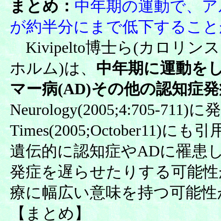
まとめ：
中年期の運動で、
ア
が
約半分にまで低下すること
Kivipelto博士ら(カロリ
ホルム)は、
中年期に運動を
マー病(AD)その他の認知症
Neurology(2005;4:705-7
Times(2005;October
遺伝的に認知症やADに罹患
発症を遅らせたりする可能性
療に幅広い意味を持つ可能性
【まとめ】