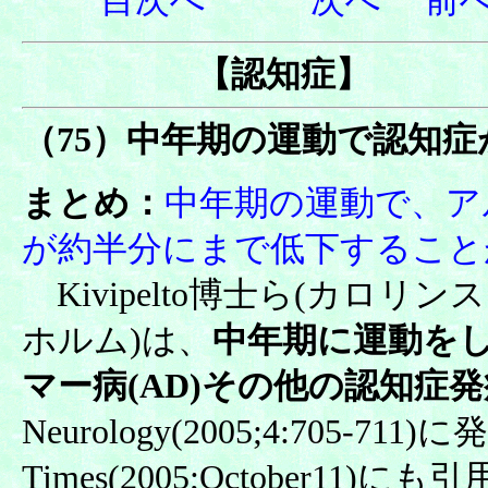
目次へ
次へ
前
【認知症】
（75）中年期の運動で認知
まとめ：
中年期の運動で、
ア
が
約半分にまで低下すること
Kivipelto博士ら(カロリ
ホルム)は、
中年期に運動を
マー病(AD)その他の認知症
Neurology(2005;4:705-7
Times(2005;October