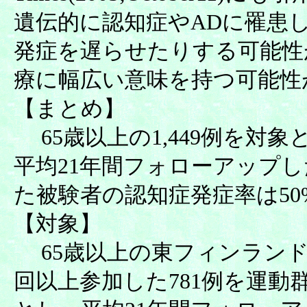
遺伝的に認知症やADに罹患
発症を遅らせたりする可能性
療に幅広い意味を持つ可能性
【まとめ】
65歳以上の1,449例を対象
平均21年間フォローアップ
た被験者の認知症発症率は50
【対象】
65歳以上の東フィンランドに
回以上参加した781例を運動群