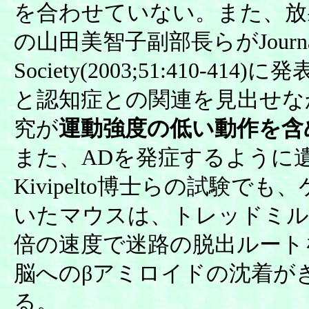
を合わせていない。また、放
の山田美智子副部長らがJournal of th
Society(2003;51:410-
と認知症との関連を見出せな
究が
運動強度の低い動作を含
また、ADを発症するように
Kivipelto博士らの試験
いたマウスは、トレッドミル
倍の速度で迷路の脱出ルート
脳へのβアミロイドの沈着が
る。