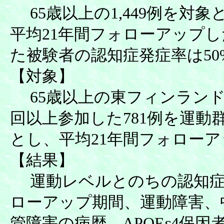
65歳以上の1,449例を対象
平均21年間フォローアップ
た被験者の認知症発症率は50
【対象】
65歳以上の東フィンランドに
回以上参加した781例を運動群
とし、平均21年間フォロー
【結果】
運動レベルとのちの認知症
ローアップ期間、運動障害、
管障害の病歴、APOEε4保