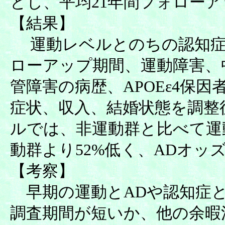
とし、平均21年間フォロー
【結果】
運動レベルとのちの認知症
ローアップ期間、運動障害、
管障害の病歴、APOEε4保
症状、収入、結婚状態を調整
ルでは、非運動群と比べて運動
動群より52%低く、ADオッズ
【考察】
早期の運動とADや認知症
調査期間が短いか、他の余暇