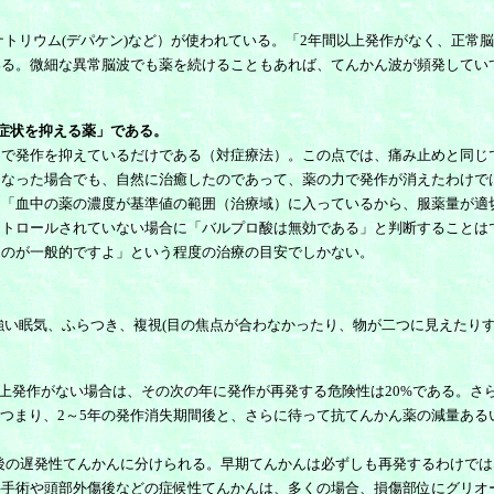
リウム(デパケン)など）が使われている。「2年間以上発作がなく、正常
いる。微細な異常脳波でも薬を続けることもあれば、てんかん波が頻発してい
の症状を抑える薬」である。
で発作を抑えているだけである（対症療法）。この点では、痛み止めと同じ
なった場合でも、自然に治癒したのであって、薬の力で発作が消えたわけで
「血中の薬の濃度が基準値の範囲（治療域）に入っているから、服薬量が適
作が完全にコントロールされていない場合に「バルプロ酸は無効である」と判断する
るのが一般的ですよ」という程度の治療の目安でしかない。
い眠気、ふらつき、複視(目の焦点が合わなかったり、物が二つに見えたりす
発作がない場合は、その次の年に発作が再発する危険性は20%である。さら
。つまり、2～5年の発作消失期間後と、さらに待って抗てんかん薬の減量ある
後の遅発性てんかんに分けられる。早期てんかんは必ずしも再発するわけでは
手術や頭部外傷後などの症候性てんかんは、多くの場合、損傷部位にグリオ