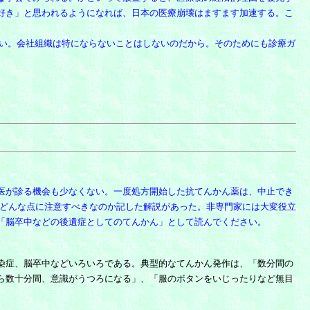
好き」と思われるようになれば、日本の医療崩壊はますます加速する。こ
い。会社組織は特にならないことはしないのだから。
そのためにも診療ガ
医が診る機会も少なくない。一度処方開始した抗てんかん薬は、中止でき
たどんな点に注意すべきなのか記した解説があった。非専門家には大変役立
「脳卒中などの後遺症としてのてんかん」として読んでください。
染症、脳卒中などいろいろである。典型的なてんかん発作は、「数分間の
ら数十分間、意識がうつろになる」、「服のボタンをいじったりなど無目