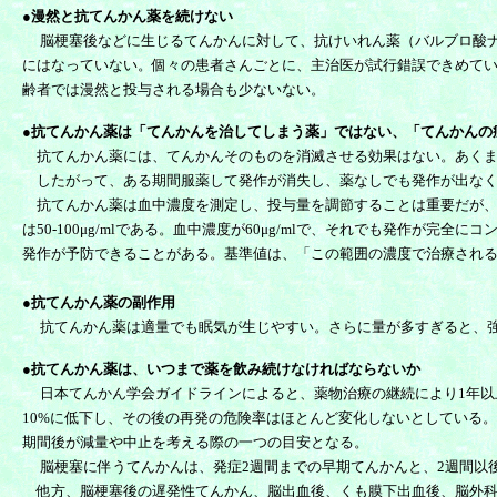
●漫然と抗てんかん薬を続けない
脳梗塞後などに生じるてんかんに対して、抗けいれん薬（バルブロ酸ナト
にはなっていない。個々の患者さんごとに、主治医が試行錯誤できめて
齢者では漫然と投与される場合も少ないない。
●抗てんかん薬は「てんかんを治してしまう薬」ではない、「てんかん
抗てんかん薬には、てんかんそのものを消滅させる効果はない。あくま
したがって、ある期間服薬して発作が消失し、薬なしでも発作が出なく
抗てんかん薬は血中濃度を測定し、投与量を調節することは重要だが、
は50-100μg/mlである。血中濃度が60μg/mlで、それでも発
発作が予防できることがある。基準値は、「この範囲の濃度で治療され
●抗てんかん薬の副作用
抗てんかん薬は適量でも眠気が生じやすい。さらに量が多すぎると、強
●抗てんかん薬は、いつまで薬を飲み続けなければならないか
日本てんかん学会ガイドラインによると、薬物治療の継続により1年以上
10%に低下し、その後の再発の危険率はほとんど変化しないとしている
期間後が減量や中止を考える際の一つの目安となる。
脳梗塞に伴うてんかんは、発症2週間までの早期てんかんと、2週間以
他方、脳梗塞後の遅発性てんかん、脳出血後、くも膜下出血後、脳外科