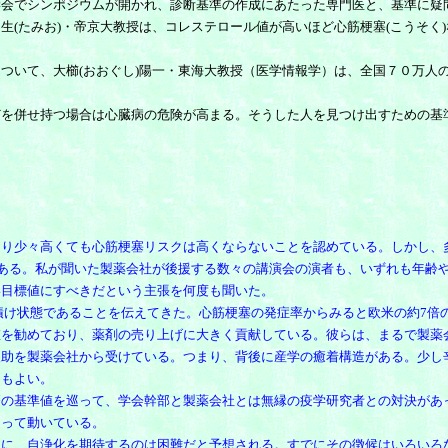
会でシンポジウムが開かれ、診断基準の作成にあたった専門医と、基準に疑
(たみお)・帝京大教授は、コレステロール値が高いほど心筋梗塞(こうそく
。
ついて、大櫛(おおぐし)陽一・東海大教授（医学情報学）は、全国７０万人
を併せ持つ場合は心臓病の危険が高まる。そうした人を見つけ出すための基
dlより少々高くても心筋梗塞リスクは高くならないことを認めている。しかし
る。私が聞いた製薬会社が後援する数々の講演会の演者も、いずれも年齢や性別
い目標値にすべきだという主張を何度も聞いた。
け状態であることを伝えてきた。心筋梗塞の発症率からみると欧米の約7倍
値を勧めており、薬剤の売り上げに大きく貢献している。彼らは、まるで製薬
援助を製薬会社から受けている。つまり、背後に産学の癒着構造がある。少し
てもよい。
の基準値を巡って、学会幹部と製薬会社とは無縁の疫学研究者との対決があ
よって動いている。
に、自浄化を期待するのは困難だと予想される。すでにその徴候はいろいろ