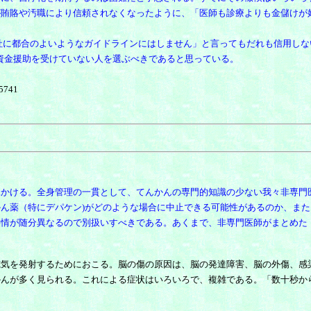
が賄賂や汚職により信頼されなくなったように、「医師も診療よりも金儲けが
に都合のよいようなガイドラインにはしません」と言ってもだれも信用しな
の資金援助を受けていない人を選ぶべきであると思っている。
=5741
見かける。全身管理の一貫として、てんかんの専門的知識の少ない我々非専門
ん薬（特にデパケン)がどのような場合に中止できる可能性があるのか、ま
事情が随分異なるので別扱いすべきである。あくまで、非専門医師がまとめた
気を発射するためにおこる。脳の傷の原因は、脳の発達障害、脳の外傷、感
かんが多く見られる。これによる症状はいろいろで、複雑である。「数十秒か