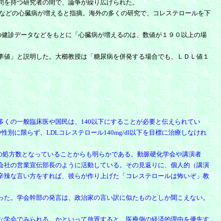
問を持つ研究者の間で、論争が繰り広げられた。
)などの心臓病が増えると指摘。海外の多くの研究で、コレステロールを下
の健診データなどをもとに「心臓病が増えるのは、数値が１９０以上の場
準値」と説明した。大櫛教授は「糖尿病を併発する場合でも、ＬＤＬ値１
、多くの一般臨床医や国民は、140以下にすることが必要と伝えられてい
に限らず、LDLコレステロール140mg/dl以下を目標に治療しなけれ
の処方数となっていることからも明らかである。
動脈硬化
学会や講演者
会社の営業宣伝部長のように活動している。その見返りに、個人的（講演
辛辣な言い方をすれば、彼らが作り上げた「コレステロールは怖いぞ」教
った。学会幹部の発言は、政治家の言い訳に似たものとしか聞こえない。
な学会でみられる。
かといって放置すると、医療側の経済的理由を優先す