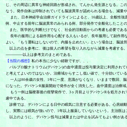
じ、その周辺に異常な神経回路が形成され、てんかん発生源となる。こ
なう。発作自体は抑制されていても脳波異常が認められる場合も、減量
また、日本神経学会治療ガイドラインによると、16歳以上、全般性強
例、中止する前年に脳波異常のみられる例、部分発作で全般化したこと
また、医学的な判断だけでなく、社会的活動面からの考慮も必要である
長年の服用による副作用を心配する人もいるが、長年服用して副作用な
よい。「もう運転はしないので、内服を止めたい」という場合は、脳波
以上の点を参考に、後は個人の希望を取り入れながら減量を考慮する。
---------------以上は参考文のまとめである。
【当院の感想】
私の本当に少ない経験ですが、、、
バルブロ酸ナトリウム(デパケン)の血中濃度は投与量決定に利用されて
と考えてよいのではないか。治療域からすこし低い値で、十分効いている
一人は80余歳の女性、1年に一度、意識がなくなり、いままで数回、
になった。デパケンR服薬開始で発作が全く消失した。血中濃度は治療域
もう一例は脳梗塞後の痙攣発作で、3ヶ月前よりデパケンRを処方され
慮中である。
診療では、デパケンによる日中の眠気に注意する必要がある。心房細動
し、実際には眠気が強いので、1年以上服薬していないという。主治医は
以上のように、 デパケン投与は減量または中止を試みてもよい例があ