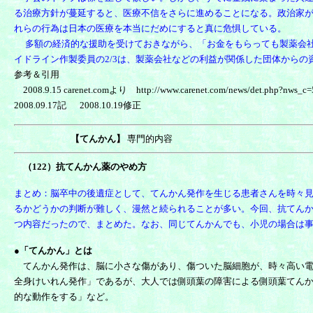
る治療方針が蔓延すると、医療不信をさらに進めることになる。
政治家
れらの行為は日本の医療を本当にだめにすると真に危惧している。
多額の経済的な援助を受けておきながら、「お金をもらっても製薬会社
イドライン作製委員の2/3は、製薬会社などの利益が関係した団体から
参考＆引用
2008.9.15 carenet.comより http://www.carenet.com/news/det.php?nws_c
2008.09.17記 2008.10.19修正
【てんかん】
専門的内容
（122）抗てんかん薬のやめ方
まとめ：脳卒中の後遺症として、てんかん発作を生じる患者さんを時々
るかどうかの判断が難しく、漫然と続られることが多い。今回、抗てんか
つ内容だったので、まとめた。なお、同じてんかんでも、小児の場合は
●「てんかん」とは
てんかん発作は、脳に小さな傷があり、傷ついた脳細胞が、時々高い電
全身けいれん発作」であるが、大人では側頭葉の障害による側頭葉てん
的な動作をする」など。