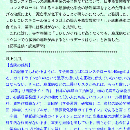
高コレステロールの診断基準値の妥当性などについて、日本脂質栄養学
コレステロールに関する日本動脈硬化学会の診断基準をまとめた寺本民生
げる治療により、死亡率が低下することが明らかになった、と強調した
ＬＤＬコレステロール値１４０以上の場合を脂質異常症とした診断基準に
合であり、基準には根拠がない」と批判した。
これに対し、寺本教授は「ＬＤＬがそれほど高くなくても、糖尿病など
４０以上で心臓病の危険が高まるというデータはない」と反論した。
（記事提供：読売新聞）
*******************************************************
以上引用。
【当院の感想】
上の記事でもわかるように、学会幹部もLDLコレステロール140mg/
る。ガイドラインが140という数字の扱い方を正確に伝えていないせいであ
ばならない。さらに、糖尿病などの上乗せリスクがあれば、もっと厳し
以前より当院サイトでは、日本の高脂血症治療は、極めて異常な薬物漬
は、心筋梗塞発症リスクの極めて低い人にも厳しいコレステロール目標
料、資料作成費など）、集団的（学会運営、研究費）に、多額の経済的
団（学会）のバイブルが、「動脈硬化診療ガイドライン」であると言っ
今回、「動脈硬化診療ガイドライン」に記された高脂血症の診断と治療
科学的な根拠がないまま、重要な結論を出している。明らかに、お金に
学会のトップは襟を正して欲しい。しかし、すでに金銭に染まった人達