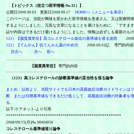
【
トピックス（役立つ医学情報-No.32）】
公開日2008.09.03 更新日2008.09.17
HOMEへ（メニューを表示）
このページは、当院が興味を惹かれた医学情報を患者さん、又は医療関
するようにしました。冗長な文章になることを避けるために、「ですます調」
誌や内容はできるだけ避けるようにしました。情報は必ずしも最新のも
123）【脂質異常症】高コレステロール血症の基準値を巡る攻防
200
122）【てんかん】抗てんかん薬のやめ方
2008.09.03記 専門的内容
目次へ
次へ
前へ
【脂質異常症】
専門的内容
（123）高コレステロールの診断基準値の妥当性を巡る論争
まとめ：以前より、当院サイトでも日本の高脂血症治療ガイドラインは
断、または目標基準値をできるだけ低くして、高脂血症治療の対象者を
る。
以下-ケアネット-より引用
*******************************************************
2008/09/15(月)No.M004856
コレステロール基準値巡り論争