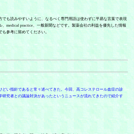
方でも読みやすいように、なるべく専門用語は使わずに平易な言葉で表現
cal practice、一般新聞などです。製薬会社の利益を優先した情報
でも参考に留めてください。
ひどい指針であると常々述べてきた。今回、高コレステロール血症の診
学研究者との議論対決があったというニュースが流れてきたので紹介す