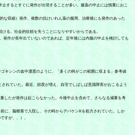
中止するとすぐに発作が出現することが多い。服薬の中止には慎重におこ
的な収縮）発作、複数の抗けいれん薬の服用、治療後にも発作のあった
続ける。社会的信頼を失うことになりやすいからである。
、発作が長年出ていないのであれば、定年後には内服の中止を検討しても
ジゴキシンの血中濃度のように、「多くの例がこの範囲に収まる」参考値
とされていた。最近、頻度が増え、自宅でしばしば意識障害がおこるよう
量したが発作は起こらなかった。今後中止を含めて、さらなる減量を考
前に、脳梗塞で入院し、その時からデパケンRを処方されていた。しか
のですが、、）。