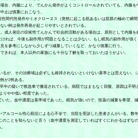
の場合、内服により、でんかん発作がよくコントロールされていても、内服を
や中止は慎重におこなう。
直性間代性発作やミオクローヌス（突然に起こる筋あるいは筋群の極めて瞬間
のない例は発作再発が起こりやすいとされている。
。成人発症の症候性てんかんで社会的活動がある場合は、原則として内服を
ければ、今後も副作用が問題となることは少ない。もし眠気の副作用が強く
所見を参考にしながら少しずつ減量していくなど、かなり慎重に行う。
できれば、本人以外の家族にも十分な了解を取っておいたほうがよい。
いるが、その治療域は必ずしも維持されないといけない基準とは思えない。
例が2例ある。
脳卒中の疑いで救急車で搬送されている。病院ではまもなく回復、原因は不明
よりやや低い程度であった。
ていた。血中濃度は基準域であった。眠気が強いので、投薬の減量を希望、減
+アルコール性心筋症による心不全で、当院を受診した患者さんがいる。数年
このことを知らないと言う（血中濃度を測定していればすぐにわかるはずな
る。