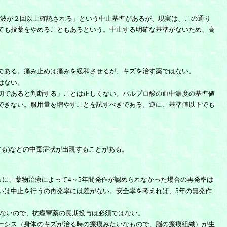
脳波が２回以上確認される」という中止基準があるが、現実は、この通り
ても投薬をやめることもあるという。中止する明確な基準がないため、高
である。痛み止めは痛みを緩和させるが、キズを治す薬ではない。
はない。
切であると判断する」ことは正しくない。バルプロ酸の血中濃度の基準値
ことはできない。服用量を増やすことを試すべきである。逆に、基準値以下でも
る)などの中毒症状が出現することがある。
に、薬物治療によって4～5年間発作が認められなかった場合の再発率は
いは中止を行うの再発率には差がない。安全率を考えれば、5年の無発作
ないので、抗痙攣薬の長期投与は必須ではない。
ーシス（身体のキズが治る時の瘢痕みたいなもので、脳の瘢痕組織）が生