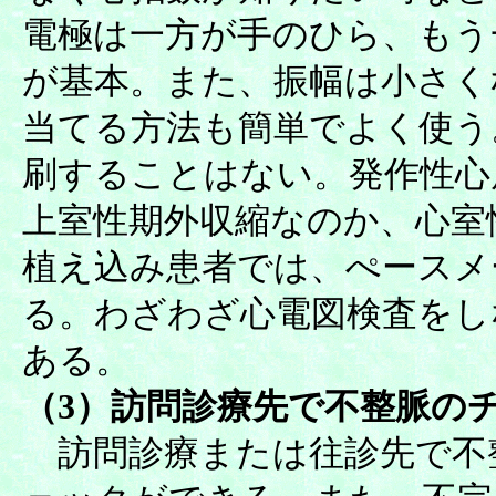
電極は一方が手のひら、もう
が基本。また、振幅は小さく
当てる方法も簡単でよく使う
刷することはない。発作性心
上室性期外収縮なのか、心室
植え込み患者では、ぺースメ
る。わざわざ心電図検査をし
ある。
（3）訪問診療先で不整脈の
訪問診療または往診先で不