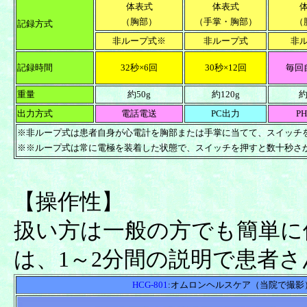
体表式
体表式
（胸部）
（手掌・胸部）
（
記録方式
非ループ式※
非ループ式
非
記録時間
32秒×6回
30秒×12回
毎回
重量
約50g
約120g
約
出力方式
電話電送
PC出力
P
※非ループ式は患者自身が心電計を胸部または手掌に当てて、スイッチ
※※ループ式は常に電極を装着した状態で、スイッチを押すと数十秒さ
【操作性】
扱い方は一般の方でも簡単に
は、1～2分間の説明で患者
HCG-801
:オムロンヘルスケア（当院で撮影