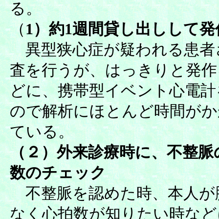
る。
（
1）約1週間貸し出しして
異型狭心症が疑われる患者さ
査を行うが、はっきりと発作
どに、携帯型イベント心電計を
ので解析にほとんど時間がか
ている。
（２）外来診療時に、不整脈
数のチェック
不整脈を認めた時、本人が
なく心拍数が知りたい時など