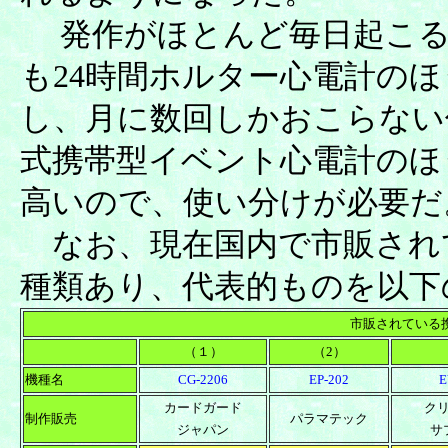
発作がほとんど毎日起こる
も24時間ホルター心電計の
し、月に数回しかおこらない
式携帯型イベント心電計のほ
高いので、使い分けが必要だ
なお、現在国内で市販され
種類あり、代表的ものを以下
市販されている
（１）
（2）
機種名
CG-2206
EP-202
E
カードガード
ク
制作販売
パラマテック
ジャパン
サ