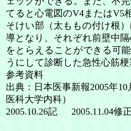
ェックができる。また、不完
てると心電図のV4またはV
そけい部（太ももの付け根）に電
導となり、それぞれ前壁中隔心
をとらえることができる可能
うにして診断した急性心筋梗
参考資料
出典：日本医事新報2005年
医科大学内科）
2005.10.26記 2005.11.04修