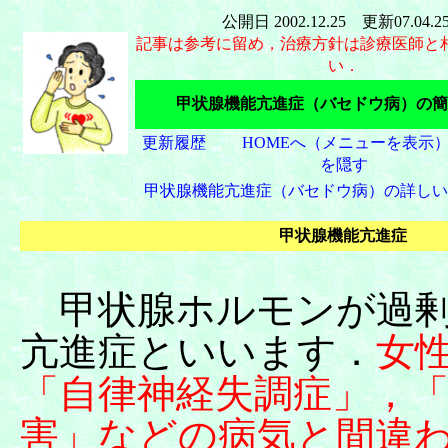
公開日 2002.12.25 更新07.04.
記事は参考に留め，治療方針は診療医師と
い．
甲状腺機能亢進症（バセドウ病）の簡
更新履歴
HOMEへ（メニューを表示
を隠す
甲状腺機能亢進症（バセドウ病）の詳しい
甲状腺機能亢進症
甲状腺ホルモンが過剰
亢進症といいます．
女
「自律神経失調症」，
害」などの病気と間違