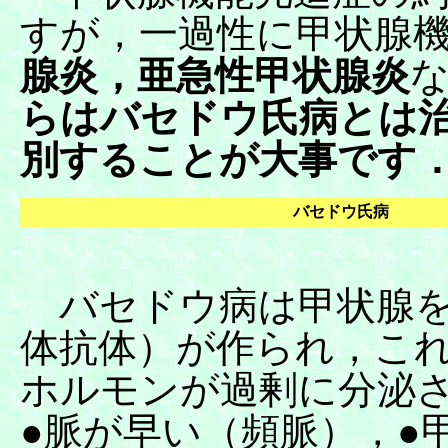
すが，一過性に甲状腺
腺炎，
亜急性甲状腺炎
らはバセドウ氏病とは
別することが大事です
バセドウ氏病
バセドウ病は甲状腺を
体抗体）が作られ，こ
ホルモンが過剰に分泌
●脈が早い（頻脈），●