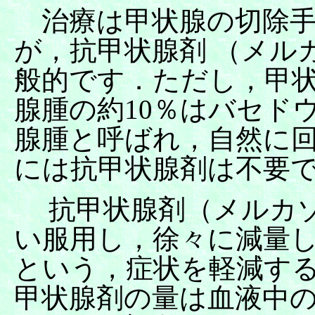
治療は甲状腺の切除手
が，抗甲状腺剤 （メル
般的です．ただし，甲状
腺腫の約10％はバセド
腺腫と呼ばれ，自然に
には抗甲状腺剤は不要
抗甲状腺剤（メルカゾ
い服用し，徐々に減量
という，症状を軽減す
甲状腺剤の量は血液中