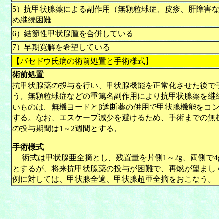
5）抗甲状腺薬による副作用（無顆粒球症、皮疹、肝障害
め継続困難
6）結節性甲状腺腫を合併している
7）早期寛解を希望している
【バセドウ氏病の術前処置と手術様式】
術前処置
抗甲状腺薬の投与を行い、甲状腺機能を正常化させた後で
う。無顆粒球症などの重篤名副作用により抗甲状腺薬を継
いものは、無機ヨードとβ遮断薬の併用で甲状腺機能をコ
する。なお、エスケープ減少を避けるため、手術までの無
の投与期間は1～2週間とする。
手術様式
術式は甲状腺亜全摘とし、残置量を片側1～2g、両側で4
とするが、将来抗甲状腺薬の投与が困難で、再燃が望まし
例に対しては、甲状腺全適、甲状腺超亜全摘をおこなう。