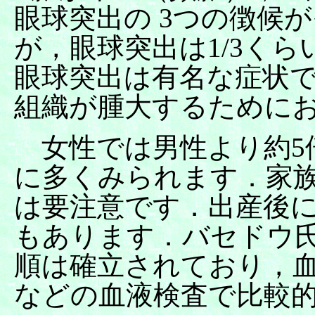
眼球突出の 3つの徴候
が，眼球突出は1/3く
眼球突出は有名な症状
組織が腫大するために
女性では男性より約5倍
に多くみられます．家
は要注意です．出産後
もあります．バセドウ
順は確立されており，血
などの血液検査で比較