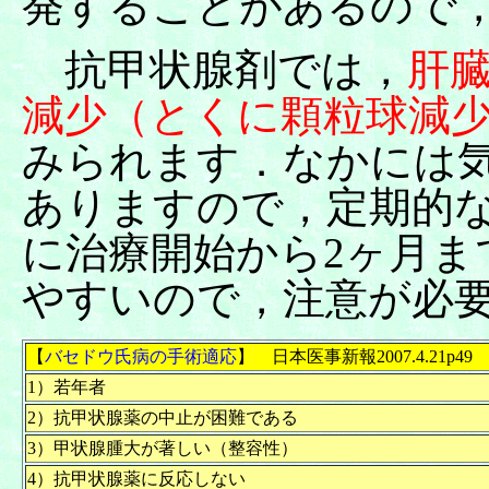
発することがあるので
抗甲状腺剤では，
肝
減少（とくに顆粒球減
みられます．なかには
ありますので，定期的
に治療開始から2ヶ月ま
やすいので，注意が必
【
バセドウ氏病の手術適応
】 日本医事新報2007.4.21p49
1）若年者
2）抗甲状腺薬の中止が困難である
3）甲状腺腫大が著しい（整容性）
4）抗甲状腺薬に反応しない