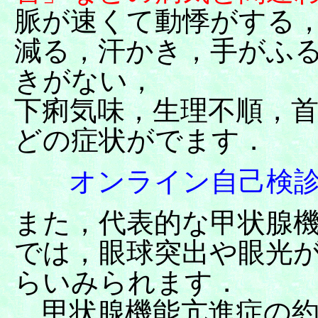
脈が速くて動悸がする
減る，汗かき，手がふる
きがない，
下痢気味，生理不順，首
どの症状がでます．
オンライン自己検
また，代表的な甲状腺
では，眼球突出や眼光が
らいみられます．
甲状腺機能亢進症の約