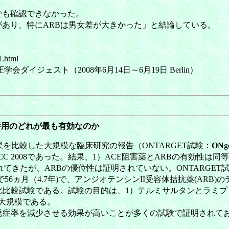
も確認できなかった。
あり、特にARBは男女差が大きかった」と結論している。
1.html
イジェスト（2008年6月14日～6月19日 Berlin）
の併用のどれが最も有効なのか
を比較した大規模な臨床研究の報告（ONTARGET試験：
ON
g
学会ACC 2008であった。結果、1）ACE阻害薬とARBの有効性
たが、ARBの優位性は証明されていない。ONTARGET試験は
値で56ヵ月（4.7年)で、アンジオテンシンII受容体拮抗薬(AR
化比較試験である。試験の目的は、1）テルミサルタンとラミプ
大規模である。
発症率を減少させる効果が高いことが多くの試験で証明されて