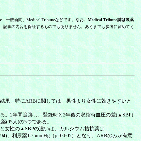
新聞、Medical Tribuneなどです。
なお、Medical Tribune誌は製薬
、記事の内容を保証するものでもありません。あくまでも参考に留めてく
。その結果、特にARBに関しては、男性より女性に効きやすいと
1）である。2年間追跡し、登録時と2年後の収縮時血圧の差(▲SBP)
薬(95人)の5つである。
と女性の▲SBPの違いは、カルシウム拮抗薬は
(p=0.194)、利尿薬1.75mmHg（p=0.605）となり、ARBのみが有意