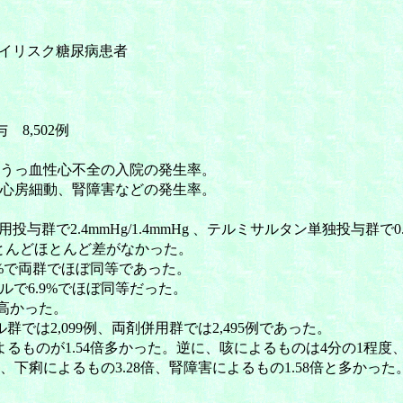
ハイリスク糖尿病患者
 8,502例
うっ血性心不全の入院の発生率。
心房細動、腎障害などの発生率。
2.4mmHg/1.4mmHg 、テルミサルタン単独投与群で0.9m
とんどほとんど差がなかった。
7%で両群でほぼ同等であった。
ルで6.9%でほぼ同等だった。
高かった。
では2,099例、両剤併用群では2,495例であった。
ものが1.54倍多かった。逆に、咳によるものは4分の1程度
下痢によるもの3.28倍、腎障害によるもの1.58倍と多かった