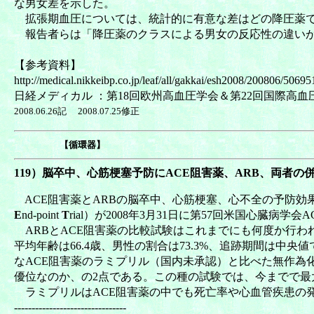
な男女差を示した。
拡張期血圧については、統計的に有意な差はどの降圧薬で
報告者らは「降圧薬のクラスによる男女の反応性の違いが
【参考資料】
http://medical.nikkeibp.co.jp/leaf/all/gakkai/esh2008/200806/50695
日経メディカル ：第18回欧州高血圧学会＆第22回国際高血圧学会ダ
2008.06.26記 2008.07.25修正
【循環器】
119）脳卒中、心筋梗塞予防にACE阻害薬、ARB、両者
ACE阻害薬とARBの脳卒中、心筋梗塞、心不全の予防効果
E
nd-point
T
rial）が2008年3月31日に第57回米国心臓病
ARBとACE阻害薬の比較試験はこれまでにも何度か行われてき
平均年齢は66.4歳、男性の割合は73.3%、追跡期間は中央
なACE阻害薬のラミプリル（国内未承認）と比べた無作為
優位なのか、の2点である。この種の試験では、今までで最
ラミプリルはACE阻害薬の中でも死亡率や心血管疾患の
--------------------------------