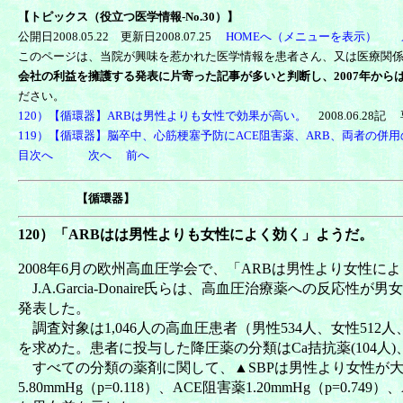
【
トピックス（役立つ医学情報-No.30）】
公開日2008.05.22 更新日2008.07.25
HOMEへ（メニューを表示）
このページは、当院が興味を惹かれた医学情報を患者さん、又は医療関係者向けに紹介
会社の利益を擁護する発表に片寄った記事が多いと判断し、2007年から
ださい。
120）【循環器】ARBは男性よりも女性で効果が高い。
2008.06.2
119）【循環器】脳卒中、心筋梗塞予防にACE阻害薬、ARB、両者の
目次へ
次へ
前へ
【循環器】
120）「ARBはは男性よりも女性によく効く」ようだ。
2008年6月の欧州高血圧学会で、「ARBは男性より女性
J.A.Garcia-Donaire氏らは、高血圧治療薬への
発表した。
調査対象は1,046人の高血圧患者（男性534人、女性512人、平
を求めた。患者に投与した降圧薬の分類はCa拮抗薬(104人)、
すべての分類の薬剤に関して、▲SBPは男性より女性が大
5.80mmHg（p=0.118）、ACE阻害薬1.20mmHg（p=0.749）、