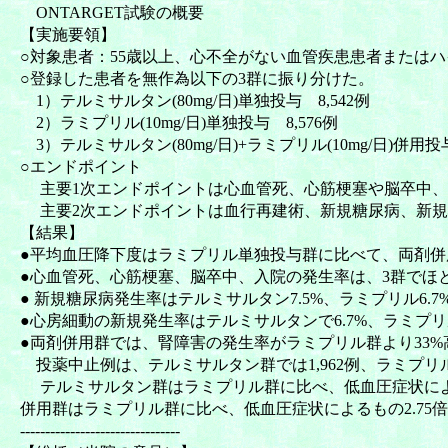
ONTARGET試験の概要
【実施要領】
○対象患者：55歳以上、心不全がない血管疾患患者または
○登録した患者を無作為以下の3群に振り分けた。
1）テルミサルタン(80mg/日)単独投与 8,542例
2）ラミプリル(10mg/日)単独投与 8,576例
3）テルミサルタン(80mg/日)+ラミプリル(10mg/日)併用投与
○エンドポイント
主要1次エンドポイントは心血管死、心筋梗塞や脳卒中、
主要2次エンドポイントは血行再建術、新規糖尿病、新規
【結果】
●平均血圧降下度はラミプリル単独投与群に比べて、両剤併用投与群で
●心血管死、心筋梗塞、脳卒中、入院の発生率は、3群でほ
● 新規糖尿病発生率はテルミサルタン7.5%、ラミプリル6.
●心房細動の新規発生率はテルミサルタンで6.7%、ラミプリ
●両剤併用群では、腎障害の発生率がラミプリル群より33%
投薬中止例は、テルミサルタン群では1,962例、ラミプリル群
テルミサルタン群はラミプリル群に比べ、低血圧症状による
併用群はラミプリル群に比べ、低血圧症状によるもの2.75倍、
--------------------------------