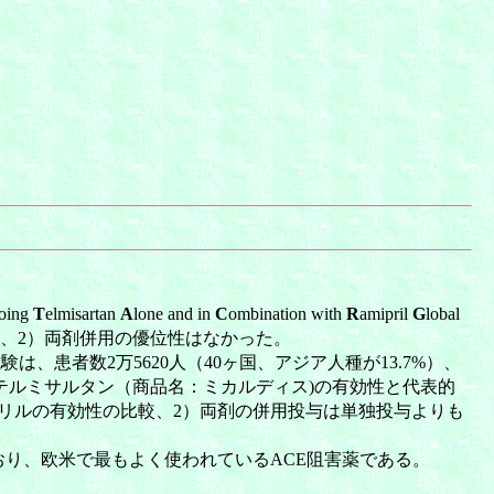
oing
T
elmisartan
A
lone and in
C
ombination with
R
amipril
G
lobal
は同等、2）両剤併用の優位性はなかった。
、患者数2万5620人（40ヶ国、アジア人種が13.7%）、
B)のテルミサルタン（商品名：ミカルディス)の有効性と代表的
リルの有効性の比較、2）両剤の併用投与は単独投与よりも
おり、欧米で最もよく使われているACE阻害薬である。