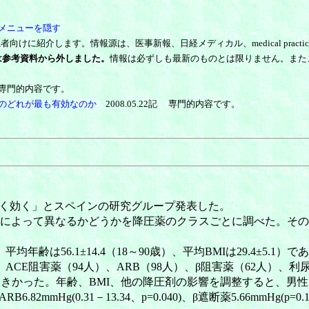
メニューを隠す
します。情報源は、医事新報、日経メディカル、medical practice、一般
は参考資料から外しました。
情報は必ずしも最新のものとは限りません。また
8記 専門的内容です。
併用のどれが最も有効なのか
2008.05.22記 専門的内容です。
によく効く」とスペインの研究グループ発表した。
反応性が男女によって異なるかどうかを降圧薬のクラスごとに調べた
均年齢は56.1±14.4（18～90歳）、平均BMIは29.4±5.
ACE阻害薬（94人）、ARB（98人）、β阻害薬（62人）、利尿
きかった。年齢、BMI、他の降圧剤の影響を調整すると、男性
ARB6.82mmHg(0.31－13.34、p=0.040)、β遮断薬5.66mmHg