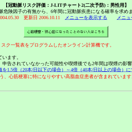
【冠動脈リスク評価：J-LITチャート2(二次予防)：男性用】
脈危険因子の有無から、6年間に冠動脈疾患になる確率を求め
04.05.30 更新日 2006.10.11
メニューを表示する
メニュ
脈リスク一覧表をプログラムしたオンライン計算機です。
ています。
、申告されていなかった可能性や喫煙後でも2年間は喫煙の影
1.5倍（20本/日以下の場合）～4倍（40本/日以上の場合）
）という、心筋梗塞に特になりやすい高脂血症患者が含まれていま