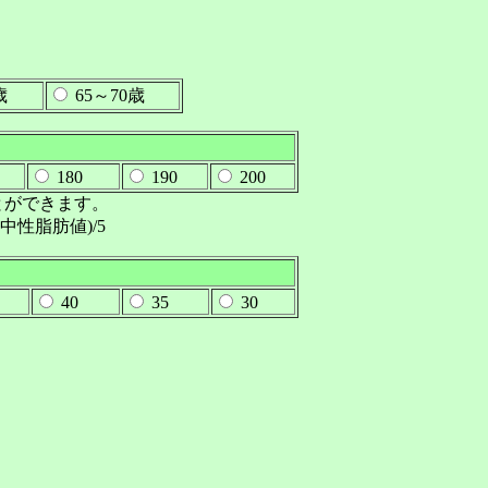
歳
65～70歳
180
190
200
ことができます。
(中性脂肪値)/5
40
35
30