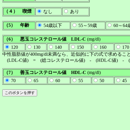
（４） 喫煙
なし
あり
（5） 年齢
54歳以下
55～59歳
60～64
（6） 悪玉コレステロール値 LDL-C
(mg/dl)
120
130
140
150
160
170
中性脂肪値が400mg/dl未満なら、近似的に下の式で求める
(LDL-C値) = (総コレステロール値) - (HDL-C値) - 
（7） 善玉コレステロール値 HDL-C
(mg/dl)
70
65
60
55
50
45