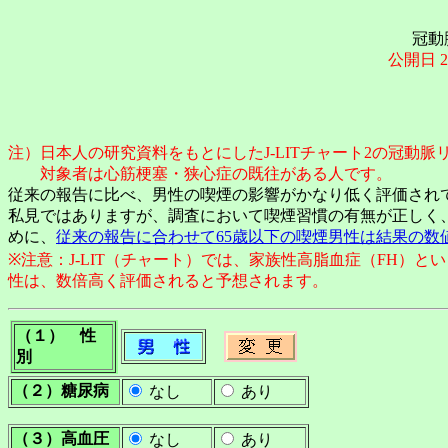
冠動
公開日 20
注）日本人の研究資料をもとにしたJ-LITチャート2の冠動
対象者は心筋梗塞・狭心症の既往がある人です。
従来の報告に比べ、男性の喫煙の影響がかなり低く評価され
私見ではありますが、調査において喫煙習慣の有無が正しく
めに、
従来の報告に合わせて65歳以下の喫煙男性は結果の数値を
※注意：J-LIT（チャート）では、家族性高脂血症（FH
性は、数倍高く評価されると予想されます。
（１） 性
別
（２）糖尿病
なし
あり
（３）高血圧
なし
あり