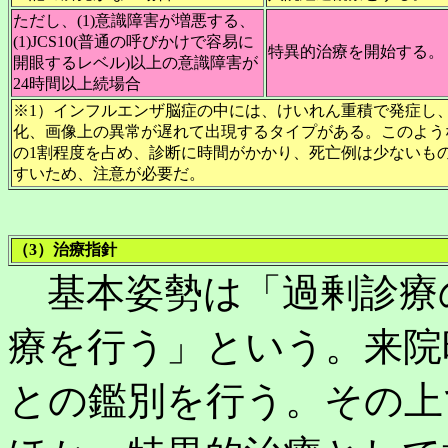
ただし、(1)意識障害が増悪する、
(1)JCS10(普通の呼びかけで容易に
特異的治療を開始する。
開眼するレベル)以上の意識障害が
24時間以上続場合
※1）インフルエンザ脳症の中には、けいれん重積で発症し
化、画像上の異常が遅れて出現するタイプがある。このよう
の1割程度を占め、診断に時間がかかり、死亡例は少ないも
すいため、注意が必要だ。
（3）治療指針
基本姿勢は「過剰診療
療を行う」という。来院
との鑑別を行う。その上