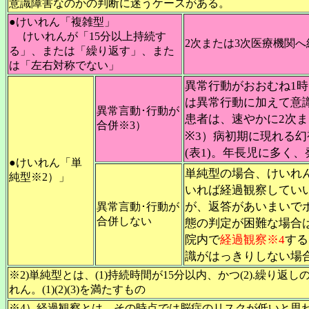
意識障害なのかの判断に迷うケースがある。
●けいれん「複雑型」
けいれんが「15分以上持続す
2次または3次医療機関
る」、または「繰り返す」、また
は「左右対称でない」
異常行動がおおむね1
は異常行動に加えて意
異常言動･行動が
患者は、速やかに2次
合併※3）
※3）病初期に現れる
(表1)。年長児に多く
●けいれん「単
単純型の場合、けいれ
純型※2）」
いれば経過観察してい
が、返答があいまいで
異常言動･行動が
合併しない
態の判定が困難な場合
院内で
経過観察※4
する
識がはっきりしない場
※2)単純型とは、(1)持続時間が15分以内、かつ(2).繰り返
れん。(1)(2)(3)を満たすもの
※4）経過観察とは、その時点では脳症のリスクが低いと思