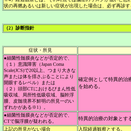
状の再燃あるいは新しい症状が出現した場合は、必ず再診す
（2）診断指針
症状・所見
●細菌性髄膜炎などが否定的で、
（１）意識障害（Japan Coma
Scale(JCS)で20以上、つまり大きな
声または体を揺さぶることにより
確定例として特異的治
開眼するレベル）または
を始める。
（２）頭部CTにおけるびまん性低
吸収域、局所性低吸収域、脳幹浮
腫、皮髄境界不鮮明の所見一のい
ずれかがある※1）。
●細菌性髄膜炎などが否定的で、
特異的治療の対象とす
CTで脳浮腫が疑われる。
上記の所見がない場合
入院経過観察とする。