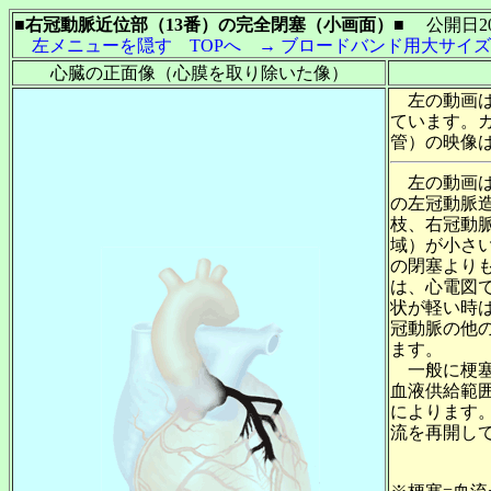
■右冠動脈近位部（13番）の完全閉塞（小画面）■
公開日200
左メニューを隠す
TOPへ
→ ブロードバンド用大サイ
心臓の正面像（心膜を取り除いた像）
左の動画は
ています。カ
管）の映像
左の動画は
の左冠動脈
枝、右冠動
域）が小さ
の閉塞より
は、心電図
状が軽い時
冠動脈の他
一般に梗塞
血液供給範
によります
流を再開し