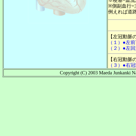
※梗塞=血
※側副血行
例えれば道
【左冠動脈
（１）●左
（２）●左
【右冠動脈
（３）●右冠
Copyright (C) 2003 Maeda Junkanki Nai