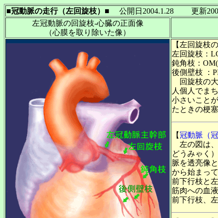
■冠動脈の走行（左回旋枝）■
公開日2004.1.28 更新200
左冠動脈の回旋枝-心臓の正面像
（心膜を取り除いた像）
【左回旋枝
左回旋枝：LCX(le
鈍角枝：OM(obtu
後側壁枝 ：PL(pos
回旋枝の大
人個人でまち
小さいこと
たときの梗
【
冠動脈（
左の図は、
どうみゃく
脈を透亮像と
から始まっ
前下行枝と左
筋肉への血液
前下行枝、