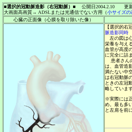
■選択的冠動脈造影（右冠動脈）■
公開日2004.2.10 更新日
大画面高画質→ ADSLまたは光通信でない方用（
小サイズの
心臓の正面像（心膜を取り除いた像）
【選択的右冠
脈造影同時
左の図は心
栄養を与え
血管が高度
に完全に詰
患者さんの
は、血管造
満たない中
は右冠動脈
ときの左冠
略していま
※実際には
め。最も多
と左肩を前