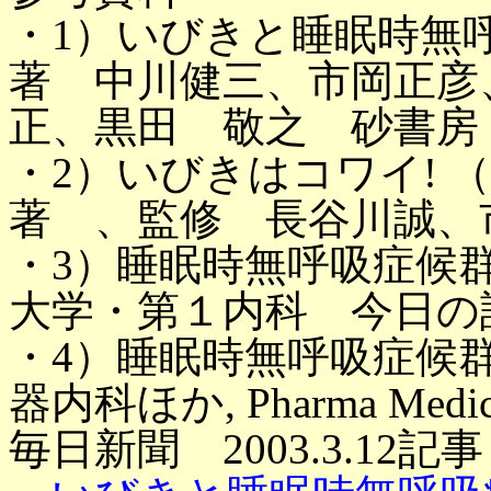
・1）いびきと睡眠時無
著 中川健三、市岡正彦
正、黒田 敬之 砂書房
・2）いびきはコワイ! 
著 、監修 長谷川誠、
・3）睡眠時無呼吸症候
大学・第１内科 今日の診療Vo
・4）睡眠時無呼吸症候
器内科ほか, Pharma Medica 2
毎日新聞 2003.3.12