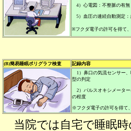
4）心電図：不整脈の有無
5）血圧の連続自動測定：
※フクダ電子の許可を得て
(B)簡易睡眠ポリグラフ検査
記録内容
1）鼻口の気流センサー、
型の判定
2）パルスオキシメーター
の程度
※フクダ電子の許可を得て
当院では自宅で睡眠時