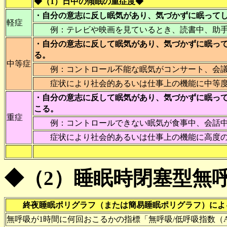
◆（1）日中の傾眠の重症度◆
・自分の意志に反し眠気があり、気づかずに眠って
軽症
例：テレビや映画を見ているとき、読書中、助手
・自分の意志に反して眠気があり、気づかずに眠っ
る。
中等症
例：コントロール不能な眠気がコンサート、会議
症状により社会的あるいは仕事上の機能に中等度
・自分の意志に反して眠気があり、気づかずに眠っ
こる。
重症
例：コントロールできない眠気が食事中、会話中
症状により社会的あるいは仕事上の機能に高度の
◆（2）睡眠時閉塞型無
終夜睡眠ポリグラフ（または簡易睡眠ポリグラフ）によ
無呼吸が1時間に何回おこるかの指標「無呼吸/低呼吸指数（AHI:Apn