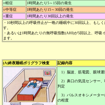
○軽症
1時間あたり5～15回の発生
○中等症
1時間あたり15～30回の発生
○重症
1時間あたり30回以上の発生
・10秒間以上の呼吸停止が一晩の睡眠中に30回以上、もし
す。
・あるいは1時間あたりの無呼吸指数(AHI)が5回以上、呼
ます。
(A)終夜睡眠ポリグラフ検査
記録内容
1）脳波、筋電図、眼球運
2）鼻口の気流センサー、
判定
3）パルスオキシメーター
の程度