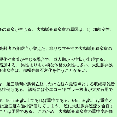
の狭窄が生じる。 大動脈弁狭窄症の原因は、1）加齢変性、
る高齢者の弁膜症が増えた。非リウマチ性の大動脈弁狭窄症の
硬化や癒着が生じる場合で、成人期から症状が出現する。
増加する。 男性よりも小柄な体格の女性に多い。大動脈弁狭
弁狭窄症は、僧帽弁輪石灰化を伴うことが多い。
合、第三肋間の胸骨左縁または右縁を最強点とする収縮期雑音
症例もある。 診断には心エコー/ドプラー検査が大変有用で
、90mmHg以上であれば重症である。64mmHg以上は重症と
は重症度を過小評価してしまう。 逆に大動脈弁逆流を合併す
ことは困難である。 このため、大動脈弁狭窄症の重症度評価