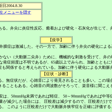
2004.8.30
左メニューを隠す
る。弁尖に炎症性反応、癒着および硬化・石灰化が生じて、弁
【疫学】
性弁膜症は激減した。その一方で、加齢に伴う弁尖の硬化によ
ない（大動脈二尖弁）ために、機械的な刺激を受けて、弁の
発症頻度は不明であるが、65歳以上でみられ、加齢とともに
症も関係すると考えられている。加齢に伴う硬化による大動脈
【症状・診断】
。無症状だが、心雑音により発見されることも多い。この場
ることもある。心雑音の周波数がそろって、楽音様に聞こえる
0mmHg未満であれば軽症、 50～90mmHgであれば中等症
量が減少した場合には、 圧較差は減少するので、圧較差だけで
。 このように圧較差だけで大動脈弁狭窄症を正確に評価する