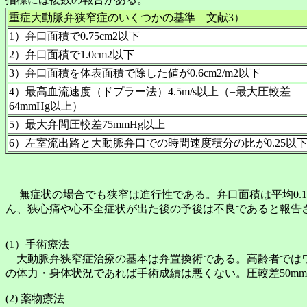
重症大動脈弁狭窄症のいくつかの基準 文献3）
1）弁口面積で0.75cm2以下
2）弁口面積で1.0cm2以下
3）弁口面積を体表面積で除した値が0.6cm2/m2以下
4）最高血流速度（ドプラー法）4.5m/s以上（=最大圧較差
64mmHg以上）
5）最大弁間圧較差75mmHg以上
6）左室流出路と大動脈弁口での時間速度積分の比が0.25以
無症状の場合でも狭窄は進行性である。弁口面積は平均0.1～0
ん、狭心痛や心不全症状が出た後の予後は不良であると報告さ
(1）手術療法
大動脈弁狭窄症治療の基本は弁置換術である。高齢者ではワ
の体力・身体状況であれば手術成績は悪くない。圧較差50m
(2) 薬物療法