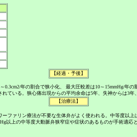
下
【経過・予後】
.3cm2/年の割合で狭小化、 最大圧較差は10～15mmHg
れている。狭心痛出現からの平均余命は5年、失神からは3年
【治療法】
ーファリン療法が不要な生体弁がよく使われる。中等度以上
mHg以上の中等度大動脈弁狭窄症や症状のあるものが手術適応