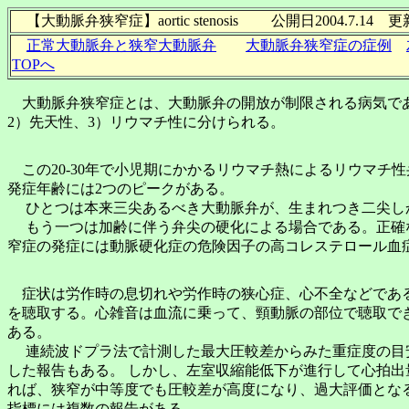
【大動脈弁狭窄症】aortic stenosis 公開日2004.7.14 更新日
正常大動脈弁と狭窄大動脈弁
大動脈弁狭窄症の症例
TOPへ
大動脈弁狭窄症とは、大動脈弁の開放が制限される病気であ
2）先天性、3）リウマチ性に分けられる。
この20-30年で小児期にかかるリウマチ熱によるリウマチ
発症年齢には2つのピークがある。
ひとつは本来三尖あるべき大動脈弁が、生まれつき二尖しか
もう一つは加齢に伴う弁尖の硬化による場合である。正確な
窄症の発症には動脈硬化症の危険因子の高コレステロール血
症状は労作時の息切れや労作時の狭心症、心不全などである
を聴取する。心雑音は血流に乗って、頸動脈の部位で聴取でき
ある。
連続波ドプラ法で計測した最大圧較差からみた重症度の目安は、5
した報告もある。 しかし、左室収縮能低下が進行して心拍出
れば、狭窄が中等度でも圧較差が高度になり、過大評価となる
指標には複数の報告がある。