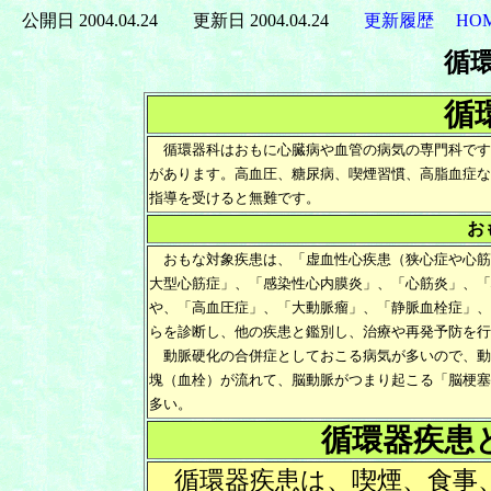
公開日 2004.04.24 更新日 2004.04.24
更新履歴
HO
循
循
循環器科はおもに心臓病や血管の病気の専門科です
があります。高血圧、糖尿病、喫煙習慣、高脂血症な
指導を受けると無難です。
お
おもな対象疾患は、「虚血性心疾患（狭心症や心筋
大型心筋症」、「感染性心内膜炎」、「心筋炎」、「
や、「高血圧症」、「大動脈瘤」、「静脈血栓症」、
らを診断し、他の疾患と鑑別し、治療や再発予防を行
動脈硬化の合併症としておこる病気が多いので、動
塊（血栓）が流れて、脳動脈がつまり起こる「脳梗塞
多い。
循環器疾患
循環器疾患は、喫煙、食事、