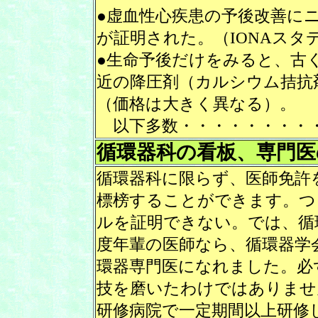
●虚血性心疾患の予後改善に
が証明された。（IONAスタ
●生命予後だけをみると、古
近の降圧剤（カルシウム拮抗
（価格は大きく異なる）。
以下多数・・・・・・・・
循環器科の看板、専門医
循環器科に限らず、医師免許
標榜することができます。つ
ルを証明できない。では、循
度年輩の医師なら、循環器学
環器専門医になれました。必
技を磨いたわけではありませ
研修病院で一定期間以上研修