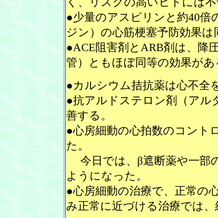
く、リスクの高いヒトには不
●少量のアスピリンと約40
ジン）の心筋梗塞予防効果は
●ACE阻害剤とARB剤は、
管）ともほぼ同等の効果があ
●カルシウム拮抗薬は心不全
●抗アルドステロン剤（アル
善する。
●心房細動の心拍数のコント
た。
今日では、β遮断薬や一部
ようになった。
●心房細動の治療で、正常の
み正常に近づける治療では、