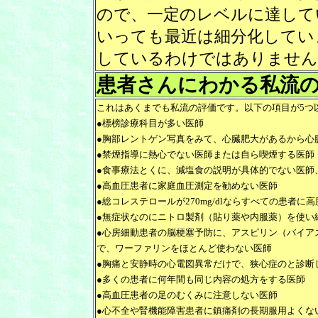
ので、一定のレベルに達して
いっても最近は細分化してい
しているわけではありません
患者さんにわかる私流
これはあくまでも私流の評価です。以下の項目が5つ
●標榜診療科目が多い医師
●胸部レントゲン写真をみて、心臓肥大があるから心
●禁煙指導に熱心でない医師または自ら喫煙する医師
●食事療法とくに、減塩食の説明が具体的でない医師
●高血圧患者に家庭血圧測定を勧めない医師
●総コレステロールが270mg/dlならすべての患者に
●無症状なのにニトロ製剤（貼り薬や内服薬）を使い
●心房細動患者の脳梗塞予防に、アスピリン（バイア
で、ワーファリンをほとんど使わない医師
●胸痛と安静時の心電図異常だけで、狭心症のと診断
●多くの患者に何年間も同じ内容の処方をする医師
●高血圧患者の足のむくみに注意しない医師
●心不全や腎機能障害患者に鎮痛剤の長期服用よくな