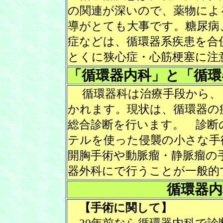
の関連が深いので、薬物によ
導がとても大事です。糖尿病
症などは、循環器系疾患を合
とくに狭心症・心筋梗塞に注
「循環器内科」と「循環
循環器科は治療手段から、
かれます。現状は、循環器の
総合診断を行います。 診断
テルを使った侵襲の小さな手
開胸手術や動脈瘤・静脈瘤の
器外科にで行うことが一般的
循環器内
【手術に関して】