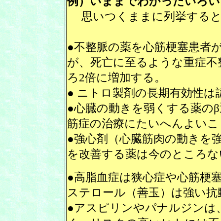
例）いままでわかったいろい
思いつくままに列挙する
●不整脈の薬を心筋梗塞患者
が、死亡に至るような重症不
ろ2倍に増加する。
● ニトロ製剤の長期有効性は
●心臓の動きを弱くする薬の
筋症の治療にたいへんよいこ
●強心剤（心臓筋肉の動きを
を改善する薬は今のところな
●高脂血症は狭心症や心筋梗
ステロール（善玉）は強い抗
●アスピリンやパナルジンは