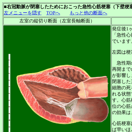
■右冠動脈が閉塞したためにおこった急性心筋梗塞（下壁梗
左メニューを隠す
TOPへ
もっと他の断面へ
左室の縦切り断面（左室長軸断面）
発症後1
「急性心
でいます
左図は梗
急性期の
再開まで
が影響し
閉塞した
細胞の死
れる状態
す。心筋
位の心筋
の効果は
心筋梗塞
ば早いほ