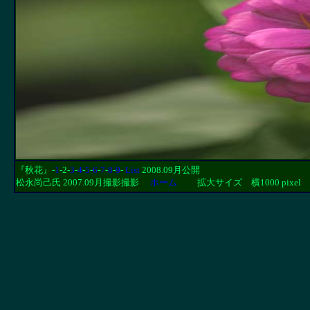
『秋花』-
1
-2-
3
-
4
-
5
-
6
-
7
-
8
-
9
-
List
2008.09月公開
松永尚己氏 2007.09月撮影撮影
ホーム
拡大サイズ 横1000 pixel