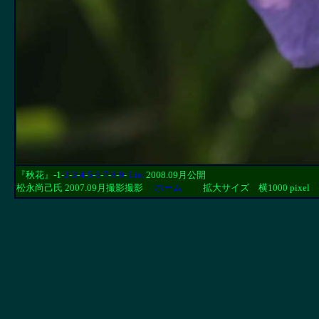
『秋花』
-1-
2
-
3
-
4
-
5
-
6
-
7
-
8
-
9
-
List
2008.09月公開
松永尚己氏 2007.09月撮影撮影
ホーム
拡大サイズ 横1000 pixel