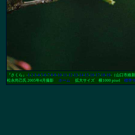
『さくら』-
1
-
2
-
3
-
4
-
5
-
6
-
7
-
8
-
9
-
10
-
11
-
12
-
13
-
14
-
15
-
16
-
17
-
18
-
19
-（山口市維新公
松永尚己氏 2005年4月撮影
ホーム
拡大サイズ 横1000 pixel
標準