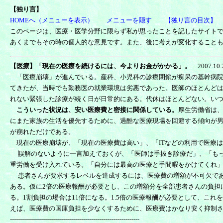
【
独り言】
HOMEへ（メニューを表示）
メニューを隠す
【独り言の目次】
このページは、医療・医学分野に限らず私が思ったことを記したサイト
あくまでもその時の個人的な意見です。また、後に考えが変化すること
【医療】「現在の医療を続けるには、今よりお金がかかる」。
2007.1
「医療崩壊」が進んでいる。産科、小児科の診療閉鎖が痴呆の基幹病院
てきたが、当時でも勤務医の就業環境は劣悪であった。医師のほとんど
れない緊張した診療が続く日が日常的にある。代休はほとんどない。い
こういった状況は、安い医療費と密接に関係している。
厚生労働省は、
にまた家族の生活を優先するために、過酷な医療現場を回避する傾向が
が崩れただけである。
現在の医療崩壊が、「現在の医療費は高い」、「ITなどの利用で医療
誤解のないように一言加えておくが、「医師は手抜き診療だ」、「もっ
重労働を受け入れている。「自分には最高の医療と手間暇をかけてくれ
患者さんが要求するレベルを達成するには、医療費の増額が不可欠である
ある。仮に2倍の医療報酬が必要とし、この増額分を全部患者さんの負担にする
る。1割負担の場合は11倍になる。1.5倍の医療報酬が必要として、これ
えば、医療費の国庫負担を少なくするために、医療費はかなり安く抑制
-----------------------------------------------------------------