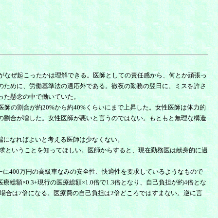
がなぜ起こったかは理解できる。医師としての責任感から、何とか頑張っ
のために、労働基準法の適応外である。徹夜の勤務の翌日に、ミスを許さ
った懸念の中で働いていた。
師の割合が約20%から約40%くらいにまで上昇した。女性医師は体力的
の割合が増した。女性医師が悪いと言うのではない。もともと無理な構造
端になればよいと考える医師は少なくない。
求ということを知ってほしい。医師からすると、現在勤務医は献身的に過
。
に400万円の高級車なみの安全性、快適性を要求しているようなもので
×0.3+現行の医療総額×1.0倍で1.3倍となり、自己負担が約4倍とな
担の場合は7倍になる。医療費の自己負担は2倍どころではすまない。逆に言