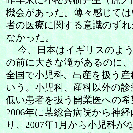
昨年末に小松秀樹先生（虎ノ
機会があった。薄々感じては
者の医療に関する意識のずれ
なかった。
今、日本はイギリスのよう
の前に大きな滝があるのに、
全国で小児科、出産を扱う産
いう。小児科、産科以外の診
低い患者を扱う開業医への希
2006年に某総合病院から神
り、2007年1月から小児科