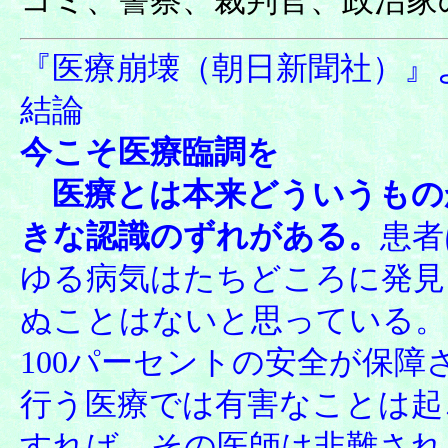
コミ、警察、裁判官、政治家
『医療崩壊（朝日新聞社）』
結論
今こそ医療臨調を
医療とは本来どういうもの
きな認識のずれがある。
患者
ゆる病気はたちどころに発見
ぬことはないと思っている。
100パーセントの安全が保
行う医療では有害なことは起
すれば、その医師は非難され