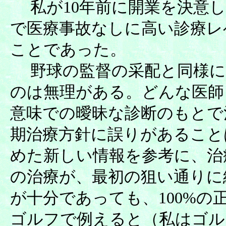
私が10年前に開業を決意し
で医療事故なしに高い診療レ
ことであった。
野球の監督の采配と同様に、
のは無理がある。どんな医師も
意味での曖昧な診断のもとで
期治療方針に誤りがあること
めた新しい情報を参考に、治
の治療が、最初の狙い通りに
が十分であっても、100%
ゴルフで例えると（私はゴル