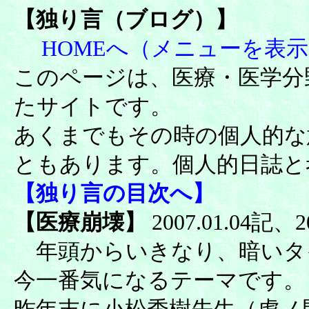
【
独り言（ブログ）】
HOMEへ（メニューを表
このページは、医療・医学分
たサイトです。
あくまでもその時の個人的な
ともあります。個人的日誌と
【独り言の目次へ】
【医療崩壊】
2007.01.04記、2
年頭からいきなり、暗いタ
今一番気になるテーマです。