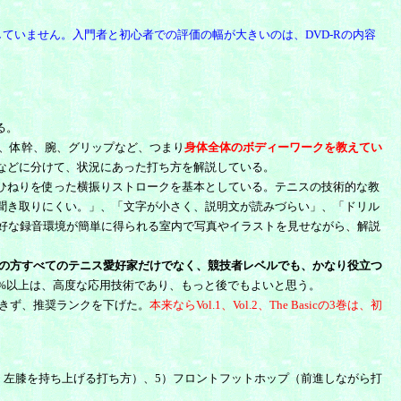
ていません。入門者と初心者での評価の幅が大きいのは、DVD-Rの内容
る。
、体幹、腕、グリップなど、つまり
身体全体のボディーワークを教えてい
などに分けて、状況にあった打ち方を解説している。
ひねりを使った横振りストロークを基本としている。テニスの技術的な教
聞き取りにくい。」、「文字が小さく、説明文が読みづらい」、「ドリル
好な録音環境が簡単に得られる室内で写真やイラストを見せながら、解説
の方すべてのテニス愛好家だけでなく、競技者レベルでも、かなり役立つ
%以上は、高度な応用技術であり、もっと後でもよいと思う。
視できず、推奨ランクを下げた。
本来ならVol.1、Vol.2、The Basicの3巻は、初
、左膝を持ち上げる打ち方）、5）フロントフットホップ（前進しながら打