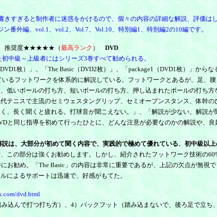
を書きすぎると制作者に迷惑をかけるので、個々の内容の詳細な解説、評価はし
ol.1、vol.2、Vol.7、Vol.10、特別編1、特別編2の10編です。
推奨度★★★★★（
最高ランク
）
DVD
初中級～上級者にはシリーズ3巻すべて勧められる。
D1枚）」、「The Basic（DVD2枚）」、「package1（DVD1枚）」からな
いるフットワークを体系的に解説している。フットワークとあるが、足、腰
方、低いボールの打ち方、短いボールの打ち方、押し込まれたボールの打ち方
代テニスで主流のセミウェスタングリップ、セミオープンスタンス、体幹の
きく、長く聞くと疲れる。打球音が聞こえない。」、「解説が少ない。解説が
VDと同じ指導を初めて行ったひとに、どんな注意が必要なのかの解説や、良
解説は、大部分が初めて聞く内容で、実践的で極めて優れている
。
初中級以上
、この部分は強くお勧めします。しかし、紹介されたフットワーク技術の60
が特にお勧め。「The Basic」の内容は非常に重要であるが、上記の欠点が無
ールによるサポートは迅速で、好感がもてた。
rk.com/dvd.html
に踏み込んで打つ打ち方）、4）バックフット（踏み込まないで、後ろ足で立ち