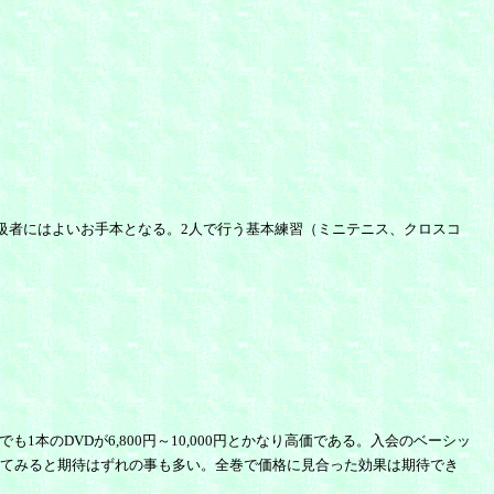
級者にはよいお手本となる。2人で行う基本練習（ミニテニス、クロスコ
本のDVDが6,800円～10,000円とかなり高価である。入会のベーシッ
ってみると期待はずれの事も多い。全巻で価格に見合った効果は期待でき