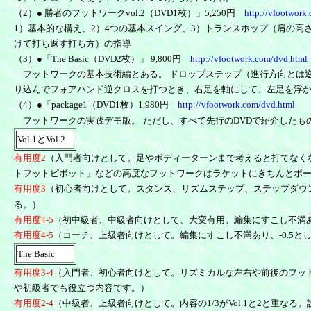
（2）● 勝者のフットワークvol.2（DVD1枚）」5,250円
http://vfootwork
1）基本的な構え、2）4つの基本スイング、3）トランスホップ（肩の
けて打ち返す打ち方）の指導
（3）●「The Basic（DVD2枚）」 9,800円
http://vfootwork.com/dvd.html
フットワークの基本技術編とある。 ドロップステップ（進行方向とは
り込んでフォアハンド逆クロスを打つとき、右足を軸にして、左足を浮
（4）●「package1（DVD1枚）1,980円
http://vfootwork.com/dvd.html
フットワークの実践デモ版。
ただし、すべて先行のDVDで紹介したも
Vol.1とVol.2
有用度2
（入門者向けとして。足やボディーターンまで考えると打てなく
トフットピボット」などの高度なフットワークはラケットにきちんとボ
有用度3
（初心者向けとして。スタンス、リズムステップ、ステップダウ
る。）
有用度4-5
（初中級者、中級者向けとして、大変有用。編集にすこし不満あり
有用度4-5
（コーチ、上級者向けとして。編集にすこし不満あり、-0.5と
The Basic
有用度3-4
（入門者、初心者向けとして。リズミカルな左右や前後のフッ
や初級者でも役立つ内容です。）
有用度2-4
（中級者、上級者向けとして。内容の1/3がVol.1と2と重