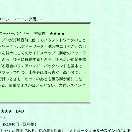
メージトレーニング用。）
・スーパーバイザー 推奨度 ★★★★
、プロが打球直前に使っているフットワークのこと
トワーク・ボディーワーク・試合中エリアごとの狙
体を斜めにしてのサイドステップ（勝者のフットワ
ときも、後ろに移動するときも、後ろ足が前足を越
がる場合のフォアハンド、バックハンドも基本は、
クフットで打つ。上半身は真っ直ぐ、高く保つ。下
で打つときも、ヒットのあとも後ろ脚が前にこな
ている。簡単なミスがほとんどない。力強いスイング
★★
★
DVD
立つ。
、
各2,940円（送料別）
かりやすい説明である。初心者を対象に、ストロークは
振り子スイングによる