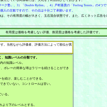
ワーク塾
」、3）「Double Rythm」、4）
戸村基貴の「Feeling Tennis」
の4つで
私個人の主観ですので、その点は十分ご了承願います。
Dは、その有用度の幅が大きく、玉石混合状態です。また、広くネット広告を
有用度は価格を考慮しない評価、推奨度は価格を考慮した評価です。
です。当然ながら評価者、評価方法によって順位が異
く、知識レベルの分類です。
以内の知識レベル。
ーク、ボレーの簡単な球はラリーを続けることができ
続け、楽しむことができる。
はできていない。コントロールは甘い。
ている。
これより下のレベルとする。