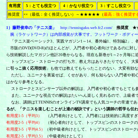
有用度
5：とても役立つ
4：かなり役立つ
3：すこし役立つ
推奨度
××（最低：全く推奨しない）～★★★★★（
最高：強く推奨す
1）藤野俊幸の「テニス楽」
http://tennisgaku.web.fc2.com/
推奨度
★
腕（ラケットワーク）は内部感覚が大事です。フットワーク・ボディー
「テニス楽ベーシック3、実践マガジン1～14、番外編1、特別編2」、
市販のDVD(DVD-R)のほとんどが、入門者や初心者向けであるのに対
ら技術解説したマガジン他計20巻からなる。現在も新巻が1～2ヶ月毎に
トップスピン・ストロークの打ち方、教え方はありきたりでなく、大変
に
引っこ抜く応用技術
」も他では教えてもらったことのない、大変有効
ただし、ユニークを裏返せば、くせがあり、何も知らない入門者や初
はかなり参考となる。
ストロークとスピンサーブ以外の解説は、入門者や初心者でもとても参
また、ユニークな視点での解説はたいへん楽しく見れるので、上級者で
なお、講師はT.TENNISのオンラインTV講座でも人気コーチの常連である
るが、「テニスを楽しむことが上達の秘訣です」という講師の哲学も伝
有用度1-5（平均3）
（入門者向けとして、入門者には技術的に高度すぎ
有用度2-5（平均4）
（初心者向けとして、トップスピンのストロークの
有用度3-5（平均4.5）
（初中級者向けとして、トップスピンのストローク
有用度2-5（平均3.5）
（中級者向けとして）