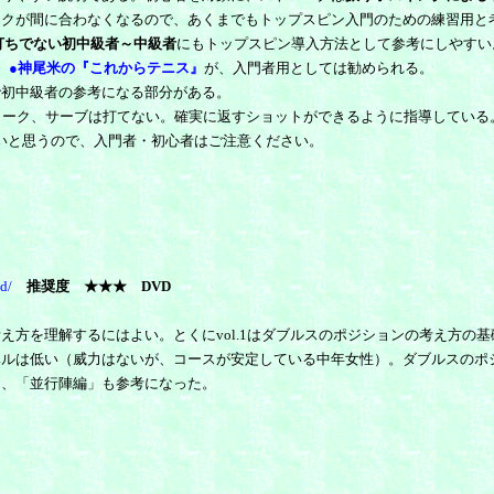
ックが間に合わなくなるので、あくまでもトップスピン入門のための練習用と
打ちでない初中級者～中級者
にもトップスピン導入方法として参考にしやすい
7）●神尾米の『これからテニス』
が、入門者用としては勧められる。
初中級者の参考になる部分がある。
ローク、サーブは打てない。確実に返すショットができるように指導している
いと思うので、入門者・初心者はご注意ください。
vd/
推奨度
★★★ DVD
を理解するにはよい。とくにvol.1はダブルスのポジションの考え方の基礎
ベルは低い（威力はないが、コースが安定している中年女性）。ダブルスのポ
」、「並行陣編」も参考になった。