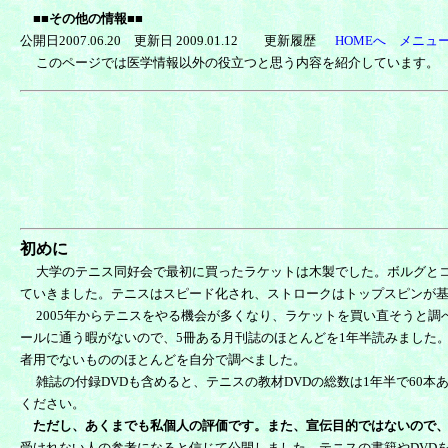
■■その他の情報■■
公開日2007.06.20 更新日 2009.01.12 更新履歴
HOMEへ
メニュ
このページでは医学情報以外の役立つと思う内容を紹介しています。
初めに
大学のテニス同好会で最初に買ったラケットは木製でした。ボルグと
ていきました。テニスはスピード化され、ストロークはトップスピンが
2005年からテニスをやる機会が多くなり、ラケットを買い直そうと調
ールに通う暇がないので、5冊ある月刊誌のほとんどを1年半読みました
者用でないもののほとんどを自分で調べました。
雑誌の付録DVDも含めると、テニスの教材DVDの総数は1年半で60
ください。
ただし、あくまでも私個人の評価です。また、宣伝目的ではないので
受けれない人の参考になると信じて公開しました。テニスの書籍やDVD