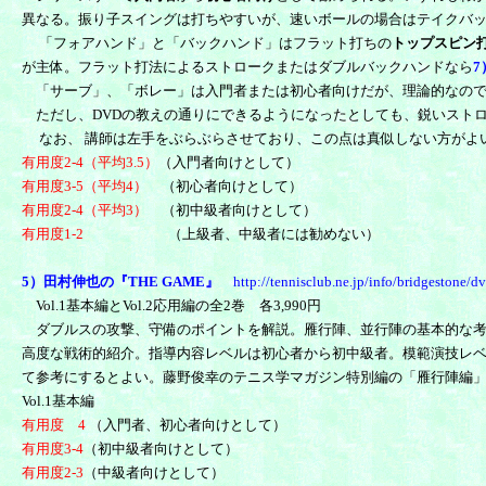
異なる。振り子スイングは打ちやすいが、速いボールの場合はテイクバ
「フォアハンド」と「バックハンド」はフラット打ちの
トップスピン
が主体。フラット打法によるストロークまたはダブルバックハンドなら
「サーブ」、「ボレー」は入門者または初心者向けだが、理論的なので
ただし、DVDの教えの通りにできるようになったとしても、鋭いスト
なお、 講師は左手をぶらぶらさせており、この点は真似しない方がよ
有用度2-4（平均3.5）
（入門者向けとして）
有用度3-5（平均4）
（初心者向けとして）
有用度2-4（平均3）
（初中級者向けとして）
有用度
1-2
（上級者、中級者には勧めない）
5）田村伸也の『THE GAME』
http://tennisclub.ne.jp/info/bridgestone/d
Vol.1基本編とVol.2応用編の全2巻 各3,990円
ダブルスの攻撃、守備のポイントを解説。雁行陣、並行陣の基本的な考え方
高度な戦術的紹介。指導内容レベルは初心者から初中級者。模範演技レ
て参考にするとよい。藤野俊幸のテニス学マガジン特別編の「雁行陣編
Vol.1基本編
有用度 4
（入門者、初心者向けとして）
有用度3-4
（初中級者向けとして）
有用度2-3
（中級者向けとして）