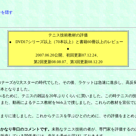
ーを隠す
テニス技術教材の評価
● DVD17シリーズ以上（70本以上）と書籍60冊以上のレビュー
●
2007.06.20公開、初回更新07.12.24、
第2回更新08.08.07、第3回更新08.12.20
コナーズが2大スターの時代でした。その後、ラケットは急速に進歩し、高反
基本となりました。
べるために、テニスの雑誌を20年ぶりくらいに買いました。この時テニスの
。また、動画によるテニス教材をWeb上で捜しました。これらの教材を宣伝
本あまりに達しました。これからテニスを学ぶひとのために、その評価をまと
、かなり辛口のコメントです。
未熟なテニス技術の者が、専門家を評価するの
を販売している関係者には、失礼を予めお詫びしておきます。