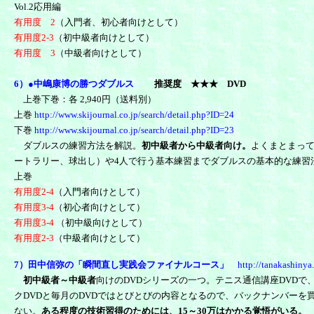
Vol.2応用編
有用度 2
（入門者、初心者向けとして）
有用度2-3
（初中級者向けとして）
有用度 3
（中級者向けとして）
6）●中嶋康博の勝つダブルス
推奨度
★★
★
DVD
上巻下巻：各 2,940円（送料別）
上巻
http://www.skijournal.co.jp/search/detail.php?ID=24
下巻
http://www.skijournal.co.jp/search/detail.php?ID=23
ダブルスの練習方法を解説。
初中級者から中級者向け。
よくまとまっ
ートラリー、球出し）や4人で行う基本練習までダブルスの基本的な練習
上巻
有用度2-4
（入門者向けとして）
有用度3-4
（初心者向けとして）
有用度3-4
（初中級向けとして）
有用度
2-3
（中級者向けとして）
7）田中信弥の「瞬間直し実践会ファイナルコース」
http://tanakashinya
初中級者～中級者
向けのDVDシリーズの一つ。テニス通信講座DVDで、
クDVDと毎月のDVDではとびとびの内容となるので、バックナンバー
ない。
ある程度の技術習得のためには、15～30万はかかる覚悟がいる。