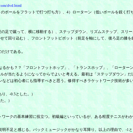
.com/dvd.html
高さのボールをフラットで打つ打ち方）、4）ローターン（低いボールを鋭く打
逆の足で蹴って、横に移動する）、ステップダウン、リズムステップ、スリー
かせて回り込む）、フロントフットピボット（前足を軸にして、後ろ足の膝を
。
のだけである
なるかも？？「フロントフットホップ」、「トランスホップ」、「ローター
ールが当たるようになってからでよいと考える。最初は「ステップダウン」だ
ンなどは初心者にも指導すべきと思う。修得すべきラケットワーク技術が多
、-0.5とした。）
した。）
トワークの基本練習に役立つ。初級編といっているが、ある程度テニスがわ
なる。説明不足と感じる。バックミュージックがかなり耳障り。以上の理由で、