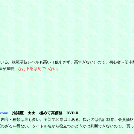
ている。模範演技レベルも高い（低すぎず、高すぎない）ので、初心者～初中
法が満載。
なお下巻は見ていない。
.com/
推奨度
★★
極めて高価格
DVD-R
内容・種類は最も多い。全部で50巻以上ある。観たのは合計32巻。会員価格でも1
を買わざるを得ない。タイトル名から役立つかどうかは判断できないので、 買