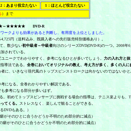
2：あまり役立たない
1：ほとんど役立たない
る
）まで
★
～★
★
★★★
DVD-R
ワークよりも
効果があると判断し、
有用度を上位としました
。
各4,725円（送料込み、既購入者への先行販売特別価格あり）。
して、数少ない
初中級者～中級者
向けのシリーズDVD(DVD-R)の一つ。20
追加されている。
ユニークでわかりやすく、参考になるひとが多いでしょう。
力の入れ方と抜
な指導法である。
全巻においてオリジナルの教え、考え方が多く、多くの人に
心者に、いきなり現代風のトップスピンストロークは向かないのではないかと
考になる。全巻わかりやすい解説である。
も参考になる部分が多いはず。
。初めてトップスピンサーブに挑戦する場合の指導は、テニス楽よりも、T.Tenn
わってくる。
ストレスなく、楽しんで観ることができる。
るDVDもある。）
癖がそのひとに合うかどうか不明のため部分的に減点）
の癖がそのひとに合うかどうか不明のため部分的に減点）