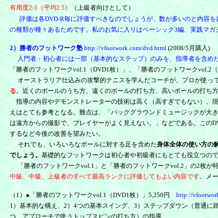
有用度2-3（平均2.5）
（上級者向けとして）
評価は各DVD-R毎に評価すべきなのでしょうが、数が多いのと内容
の種類が種々あるためです。私のお気に入りはベーシック3編、実践マガジン番外編、v
2）勝者のフットワーク塾
http://vfootwork.com/dvd.html
(2008/5月購入)
入門者・初心者には一部（基本的なステップ）のみを、指導者を含めた
「勝者のフットワークvol.1（DVD1枚）」、「勝者のフットワークvol.2（DV
オーストラリア仕込みの攻撃的テニスを学んだコーチが、プロが使って
る
。近くのボールのうち方、遠くのボールの打ち方、高いボールの打ち
指導の内容やデモンストレーターの技術は高く（高すぎでもない）、現
えはとても参考となる。難点は、「バックグラウンドミュージックが大
は遠方からの撮影で、プレイヤーがよく見えない。」などである。このD
するなど今後の改善を望みたい。
それでも、いろいろなボールに対する足を含めた
身体全体の使い方の
でしょう。
基礎的なフットワークは初心者や初級者にもとても役立つので
「勝者のフットワークvol.1」と「勝者のフットワークvol.2」の2枚
中級、中級、上級者のすべて最高ランクに評価してもよい内容です。
メ
（1）●「勝者のフットワークvol.1（DVD1枚）」5,250円
http://vfootwo
1）基本的な構え、2）4つの基本スイング、3）ステップダウン（普通
つ、アプローチで使うトップスピンの打ち方）の指導