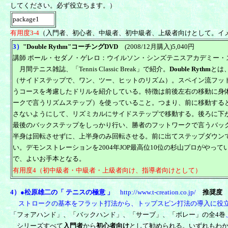
してください。必ず役立ちます。）
package1
有用度3-4
（入門者、初心者、中級者、初中級者、上級者向けとして。イ
3）
"Double Rythm"コーチングDVD
(2008/12月購入)5,040円
講師 ポール・セダノ・ゲレロ：ウイルソン・シンズテニスアカデミー
月間テニス雑誌、「Tennis Classic Break」で紹介。
Double Rythm
とは
（サイドステップで、ワン、ツー、ヒットのリズム）。スペイン流フッ
うコースを考慮したドリルを紹介している。特徴は前後左右の移動に身
ークで言うリズムステップ）を使っていること。つまり、前に移動する
さないようにして、リズミカルにサイドステップで移動する。後ろに下
最後のバックステップをしっかり行い、勝者のフットワークで言うバッ
半身は回転させずに、上半身のみ回転させる。前に出てステップダウン
い。デモンストレーションを2004年JOP最高位10位の杉山プロがやっ
で、よいお手本となる。
有用度4（初中級者・中級者・上級者
向け、指導者向けとして）
4）●松原雄二の「 テニスの極意 」
http://www.t-creation.co.jp/
推奨度 
ストロークの基本をフラット打法から、トップスピン打法の導入に役
「フォアハンド」、「バックハンド」、「サーブ」、「ボレー」の全4巻
シリーズすべて
入門者
から
初心者向け
として勧められる。いずれもわ