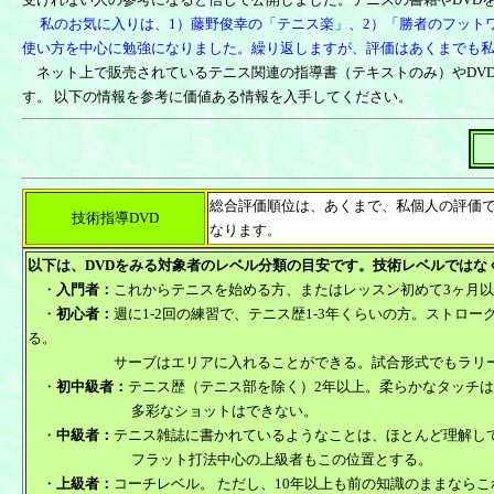
私のお気に入りは、1）
藤野俊幸の「テニス楽」
、2）「
勝者のフット
使い方を中心に勉強になりました。繰り返しますが、評価はあくまでも
ネット上で販売されているテニス関連の指導書（テキストのみ）やDV
す。 以下の情報を参考に価値ある情報を入手してください。
総合評価順位は、あくまで、私個人の評価
技術指導DVD
なります。
以下は、DVDをみる対象者のレベル分類の目安です。技術レベルではな
・
入門者：
これからテニスを始める方、またはレッスン初めて3ヶ月
・
初心者：
週に1-2回の練習で、テニス歴1-3年くらいの方。ストロ
る。
サーブはエリアに入れることができる。試合形式でもラリーを
・
初中級者：
テニス歴（テニス部を除く）2年以上。柔らかなタッチ
多彩なショットはできない。
・
中級者：
テニス雑誌に書かれているようなことは、ほとんど理解し
フラット打法中心の上級者もこの位置とする。
・
上級者：
コーチレベル。 ただし、10年以上も前の知識のままなら