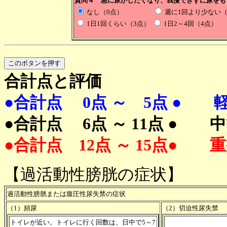
質問４ 急に尿がしたくなり、我慢できずに尿をも
なし（0点）
週に1回より少ない
1日1回くらい（3点）
1日2～4回（
合計点と評価
●合計点 0点 ～ 5点 ● 
●合計点 6点 ～ 11点 ● 
●合計点 12点 ～ 15点● 
【過活動性膀胱の症状】
過活動性膀胱または腹圧性尿失禁の症状
（1）頻尿
（2）切迫性尿失禁
トイレが近い。トイレに行く回数は、日中で5～7