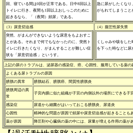
回、寝ている間は0回が正常である。日中8回以上
急に尿がしたくなり
トイレに行き、夜間も1回以上おしっこのために
がもれてしまうこと
起きるなら、「（夜間）頻尿」である。
（3）尿意切迫感
（4）腹圧性尿失禁
突然、がまんができないような尿意をもよおすこ
とがある。それまで何でもなかったのに、突然ト
くしゃみや咳をした
イレに行きたくなり、がまんすることが難しい症
を下った時などに尿
状を「尿意切迫感 」というす。
上記の尿のトラブルは、泌尿器の感染症、癌、心因性、服用している薬の
よくある尿トラブルの原因
膀胱の異常
膀胱結石、膀胱癌、間質性膀胱炎
膀胱周辺の異
子宮内膜に似た組織が子宮の内側以外の場所にできる子
常
感染症
尿道から細菌がはいっておこる膀胱炎、尿道炎
心因性
精神的な問題が原因で頻尿や尿意切迫感が起きることも
薬が原因
降圧剤や心臓病の薬の中には、尿量が増える作用の薬が