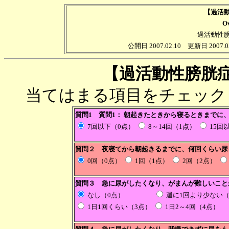
【過活
Ov
-過活動性
公開日 2007.02.10 更新日 2007.02
【過活動性膀胱
当てはまる項目をチェック
質問1 質問1： 朝起きたときから寝るときまでに
7回以下（0点）
8～14回（1点）
15回
質問２ 夜寝てから朝起きるまでに、何回くらい尿
0回（0点）
1回（1点）
2回（2点）
質問３ 急に尿がしたくなり、がまんが難しいこと
なし（0点）
週に1回より少ない
1日1回くらい（3点）
1日2～4回（