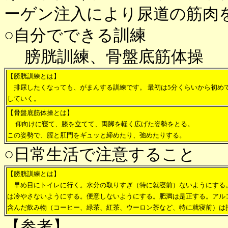
ーゲン注入により尿道の筋肉
○自分でできる訓練
膀胱訓練、骨盤底筋体操
【膀胱訓練とは】
排尿したくなっても、がまんする訓練です。 最初は5分くらいから初め
していく。
【骨盤底筋体操とは】
仰向けに寝て、膝を立てて、両脚を軽く広げた姿勢をとる。
この姿勢で、腟と肛門をギュッと締めたり、弛めたりする。
○日常生活で注意すること
【膀胱訓練とは】
早め目にトイレに行く。水分の取りすぎ（特に就寝前）ないようにする
は冷やさないようにする。便意しないようにする。肥満は是正する。アル
含んだ飲み物（コーヒー、緑茶、紅茶、ウーロン茶など、特に就寝前）は
【参考】