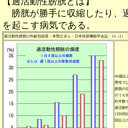
【過活動性膀胱とは】
膀胱が勝手に収縮したり、過
を起こす病気である。
過活動性膀胱の年齢別頻度：本間之夫ら：日本排尿機能学会誌：14（2）：26
40歳以
男性で
膀胱の
のうち
約半数
過活動
1日8
回以上