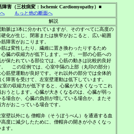
変：Ischemic Cardiomyopathy）■
Pへ
もっと他の断面へ
解説
動脈は3本に分かれていますが、そのすべてに高度の
脈硬化が生じ、閉塞または狭窄がおこると、広い範囲
心筋障害がおこります。
筋は変性したり、繊維に置き換わったりするため
、心臓の収縮力が低下します。一方、一部の心筋への
流が保たれている部位では、心筋の動きは比較的良好
す。 この症例では、心室中隔の上部（丸印の部分）
は心筋壁運動が良好です。それ以外の部分では全体的
強く障害を受けて、左室壁運動は低下しています。
室の収縮力が低下すると、心臓が大きくなってこれ
補おうとします。心臓が大きくなるのは、心臓が弱っ
いる場合か、心臓の負担が増している場合か、またそ
両方がおこっている場合です。
室壁以外にも 僧帽弁（そうぼうべん）を通過する血
が高度に減少したために、僧帽弁の開きが小さくなっ
います。