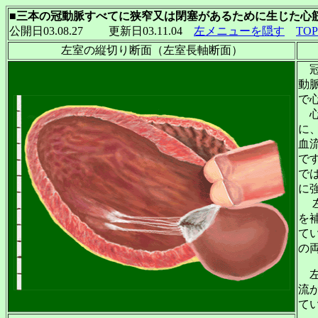
■三本の冠動脈すべてに狭窄又は閉塞があるために生じた心筋障害（三枝病
公開日03.08.27 更新日03.11.04
左メニューを隠す
TO
左室の縦切り断面（左室長軸断面）
冠
動
で
心
に
血
で
で
に
左
を
て
の
左
流
て