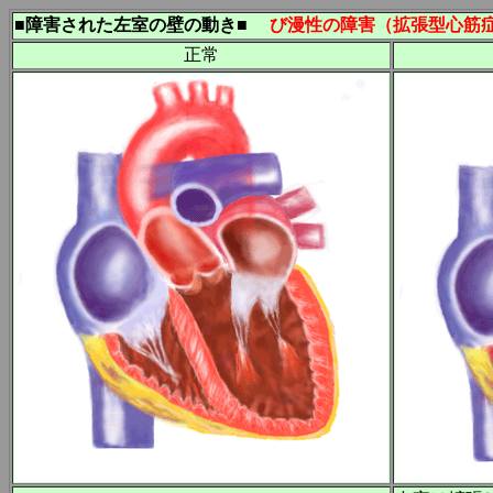
■障害された左室の壁の動き■
び漫性の障害（拡張型心筋症
正常